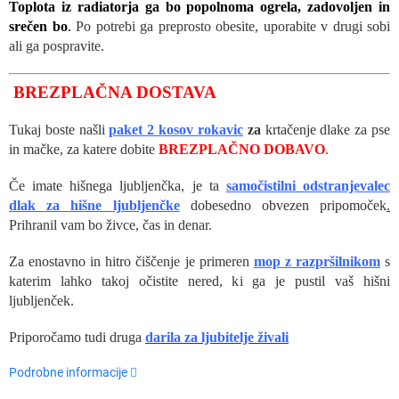
Toplota iz radiatorja ga bo popolnoma ogrela, zadovoljen in
srečen bo
.
Po potrebi ga preprosto obesite, uporabite v drugi sobi
ali ga pospravite.
BREZPLAČNA DOSTAVA
Tukaj boste našli
paket 2 kosov rokavic
za
krtačenje dlake za pse
in mačke, za katere dobite
BREZPLAČNO DOBAVO
.
Če imate hišnega ljubljenčka, je ta
samočistilni odstranjevalec
dlak za hišne ljubljenčke
dobesedno obvezen pripomoček
.
Prihranil vam bo živce, čas in denar.
Za enostavno in hitro čiščenje je primeren
mop z razpršilnikom
s
katerim lahko takoj očistite nered, ki ga je pustil vaš hišni
ljubljenček.
Priporočamo tudi druga
darila za ljubitelje živali
Podrobne informacije