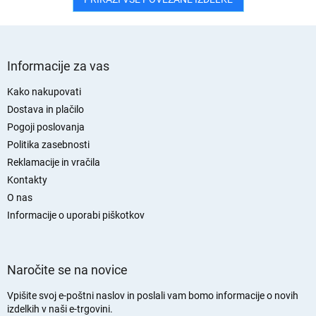
S
p
Informacije za vas
o
d
Kako nakupovati
n
Dostava in plačilo
j
Pogoji poslovanja
a
Politika zasebnosti
s
Reklamacije in vračila
t
Kontakty
r
O nas
a
n
Informacije o uporabi piškotkov
Naročite se na novice
Vpišite svoj e-poštni naslov in poslali vam bomo informacije o novih
izdelkih v naši e-trgovini.