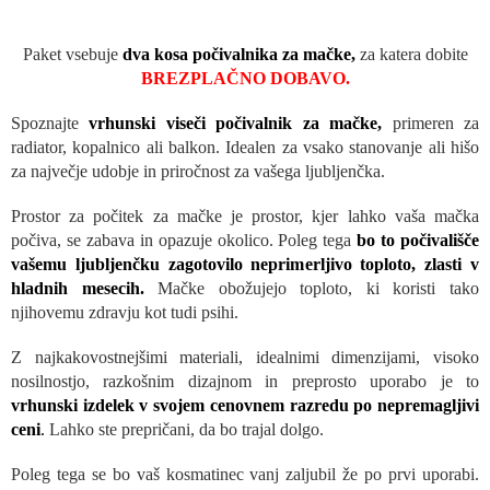
N
O
Paket vsebuje
dva kosa počivalnika za mačke,
za katera dobite
BREZPLAČNO DOBAVO.
Spoznajte
vrhunski viseči počivalnik za mačke,
primeren za
radiator, kopalnico ali balkon. Idealen za vsako stanovanje ali hišo
za največje udobje in priročnost za vašega ljubljenčka.
Prostor za počitek za mačke je prostor, kjer lahko vaša mačka
počiva, se zabava in opazuje okolico. Poleg tega
bo to počivališče
vašemu ljubljenčku zagotovilo neprimerljivo toploto, zlasti v
hladnih mesecih.
Mačke obožujejo toploto, ki koristi tako
njihovemu zdravju kot tudi psihi.
Z najkakovostnejšimi materiali, idealnimi dimenzijami, visoko
nosilnostjo, razkošnim dizajnom in preprosto uporabo je to
vrhunski izdelek v svojem cenovnem razredu po nepremagljivi
ceni
.
Lahko ste prepričani, da bo trajal dolgo.
Poleg tega se bo vaš kosmatinec vanj zaljubil že po prvi uporabi.