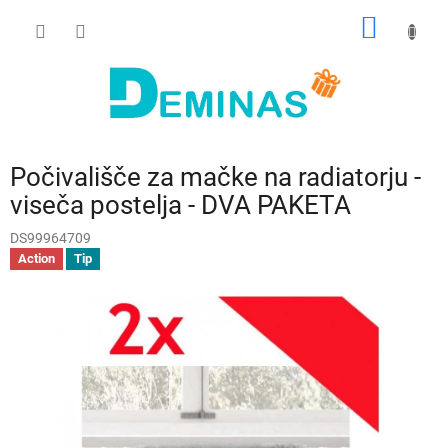
Preskoči
NAKUP
na
vsebino
VOZIČ
Počivališče za mačke na radiatorju -
viseča postelja - DVA PAKETA
DS99964709
Action
Tip