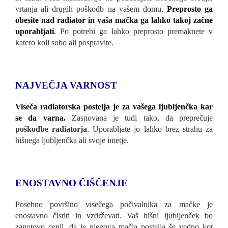
vrtanja ali drugih poškodb na vašem domu.
Preprosto ga
obesite nad radiator in vaša mačka ga lahko takoj začne
uporabljati
.
Po potrebi ga lahko preprosto premaknete v
katero koli sobo ali pospravite.
NAJVEČJA VARNOST
Viseča radiatorska postelja je za vašega ljubljenčka kar
se da varna.
Zasnovana je tudi tako, da preprečuje
poškodbe radiatorja
. Uporabljate jo lahko brez strahu za
hišnega ljubljenčka ali svoje imetje.
ENOSTAVNO ČIŠČENJE
Posebno površino visečega počivalnika za mačke je
enostavno čistiti in vzdrževati. Vaš hišni ljubljenček bo
zagotovo cenil, da je njegova mačja postelja še vedno kot