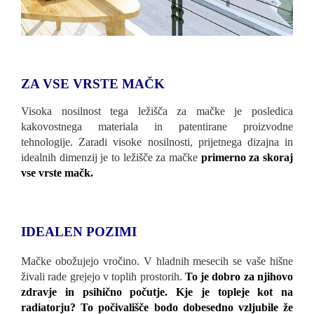
ZA VSE VRSTE MAČK
Visoka nosilnost tega ležišča za mačke je posledica
kakovostnega materiala in patentirane proizvodne
tehnologije. Zaradi visoke nosilnosti, prijetnega dizajna in
idealnih dimenzij je to ležišče za mačke
primerno za skoraj
vse vrste mačk.
IDEALEN POZIMI
Mačke obožujejo vročino. V hladnih mesecih se vaše hišne
živali rade grejejo v toplih prostorih.
To je dobro za njihovo
zdravje in psihično počutje. Kje je topleje kot na
radiatorju? To počivališče bodo dobesedno vzljubile že