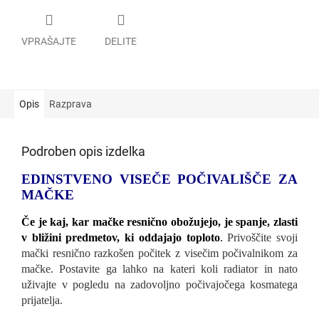
VPRAŠAJTE
DELITE
Opis
Razprava
Podroben opis izdelka
EDINSTVENO VISEČE POČIVALIŠČE ZA
MAČKE
Če je kaj, kar mačke resnično obožujejo, je spanje, zlasti
v bližini predmetov, ki oddajajo toploto
.
Privoščite svoji
mački resnično razkošen počitek z visečim počivalnikom za
mačke. Postavite ga lahko na kateri koli radiator in nato
uživajte v pogledu na zadovoljno počivajočega kosmatega
prijatelja.