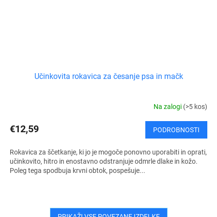
Učinkovita rokavica za česanje psa in mačk
Na zalogi
(>5 kos)
€12,59
PODROBNOSTI
Rokavica za ščetkanje, ki jo je mogoče ponovno uporabiti in oprati,
učinkovito, hitro in enostavno odstranjuje odmrle dlake in kožo.
Poleg tega spodbuja krvni obtok, pospešuje...
PRIKAŽI VSE POVEZANE IZDELKE