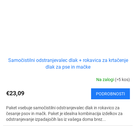
Samočistilni odstranjevalec dlak + rokavica za krtačenje
dlak za pse in mačke
Na zalogi
(>5 kos)
€23,09
PODROBNOSTI
Paket vsebuje samočistilni odstranjevalec dlak in rokavico za
česanje psov in mačk. Paket je idealna kombinacija izdelkov za
odstranjevanje izpadajočih las iz vašega doma brez...