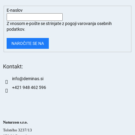
E-naslov
Z vnosom e-pošte se strinjate z
pogoji varovanja osebnih
podatkov.
NAROČITE SE NA
Kontakt:
info
@
deminas.si
+421 948 462 596
Naturzon s.r.o.
Tolstého 3237/13