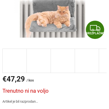
B
BREZPLAČNO
R
E
Z
P
L
€47,29
/ kos
A
Cena
Trenutno ni na voljo
mere:
Č
Artikel je bil razprodan…