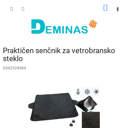
Preskoči
NAKUP
na
vsebino
VOZIČ
Praktičen senčnik za vetrobransko
steklo
DS42529984