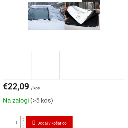
€22,09
/ kos
Cena
Na zalogi
(>5 kos)
mere:
Dodaj v košarico