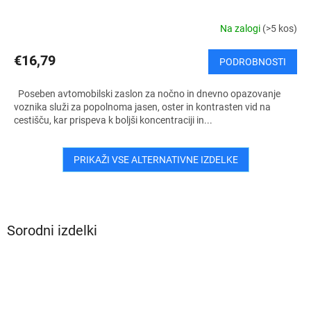
Na zalogi
(>5 kos)
€16,79
PODROBNOSTI
Poseben avtomobilski zaslon za nočno in dnevno opazovanje
voznika služi za popolnoma jasen, oster in kontrasten vid na
cestišču, kar prispeva k boljši koncentraciji in...
PRIKAŽI VSE ALTERNATIVNE IZDELKE
Sorodni izdelki