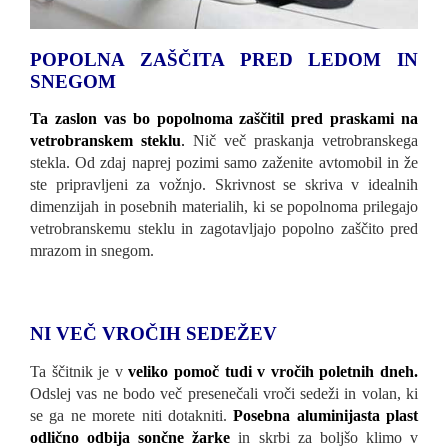
POPOLNA ZAŠČITA PRED LEDOM IN
SNEGOM
Ta zaslon vas bo popolnoma zaščitil pred praskami na
vetrobranskem steklu
.
Nič več praskanja vetrobranskega
stekla. Od zdaj naprej pozimi samo zaženite avtomobil in že
ste pripravljeni za vožnjo. Skrivnost se skriva v idealnih
dimenzijah in posebnih materialih, ki se popolnoma prilegajo
vetrobranskemu steklu in zagotavljajo popolno zaščito pred
mrazom in snegom.
NI VEČ VROČIH SEDEŽEV
Ta ščitnik je v
veliko pomoč tudi v vročih poletnih dneh.
Odslej vas ne bodo več presenečali vroči sedeži in volan, ki
se ga ne morete niti dotakniti.
Posebna aluminijasta plast
odlično odbija sončne žarke
in skrbi za boljšo klimo v