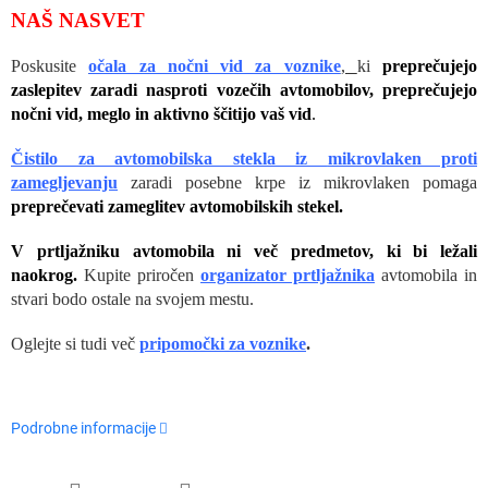
NAŠ NASVET
Poskusite
očala za nočni vid za voznike
,
ki
preprečujejo
zaslepitev zaradi nasproti vozečih avtomobilov, preprečujejo
nočni vid, meglo in aktivno ščitijo vaš vid
.
Čistilo za avtomobilska stekla iz
mikrovlaken proti
zamegljevanju
zaradi posebne krpe iz mikrovlaken pomaga
preprečevati zameglitev avtomobilskih stekel.
V prtljažniku avtomobila ni več predmetov, ki bi ležali
naokrog.
Kupite priročen
organizator prtljažnika
avtomobila in
stvari bodo ostale na svojem mestu.
Oglejte si tudi več
pripomočki za voznike
.
Podrobne informacije