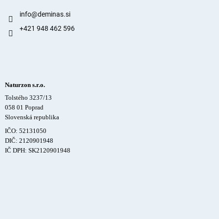
info
@
deminas.si
+421 948 462 596
Naturzon s.r.o.
Tolstého 3237/13
058 01 Poprad
Slovenská republika
IČO: 52131050
DIČ: 2120901948
IČ DPH: SK2120901948