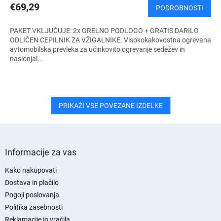
€69,29
PODROBNOSTI
PAKET VKLJUČUJE: 2x GRELNO PODLOGO + GRATIS DARILO
ODLIČEN CEPILNIK ZA VŽIGALNIKE. Visokokakovostna ogrevana
avtomobilska prevleka za učinkovito ogrevanje sedežev in
naslonjal...
PRIKAŽI VSE POVEZANE IZDELKE
S
p
Informacije za vas
o
d
Kako nakupovati
n
Dostava in plačilo
j
Pogoji poslovanja
a
Politika zasebnosti
s
Reklamacije in vračila