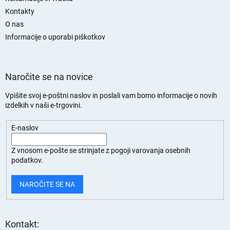
t
Kontakty
r
O nas
a
n
Informacije o uporabi piškotkov
Naročite se na novice
Vpišite svoj e-poštni naslov in poslali vam bomo informacije o novih
izdelkih v naši e-trgovini.
E-naslov
Z vnosom e-pošte se strinjate z
pogoji varovanja osebnih
podatkov.
NAROČITE SE NA
Kontakt: