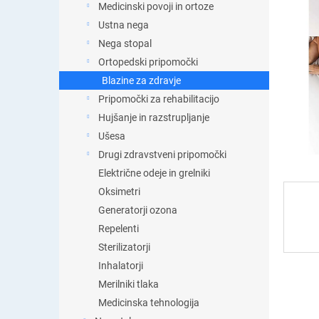
s
Medicinski povoji in ortoze
t
Ustna nega
i
Nega stopal
c
a
Ortopedski pripomočki
Blazine za zdravje
Pripomočki za rehabilitacijo
Hujšanje in razstrupljanje
Ušesa
Drugi zdravstveni pripomočki
Električne odeje in grelniki
Oksimetri
Generatorji ozona
Repelenti
Sterilizatorji
Inhalatorji
Merilniki tlaka
Medicinska tehnologija