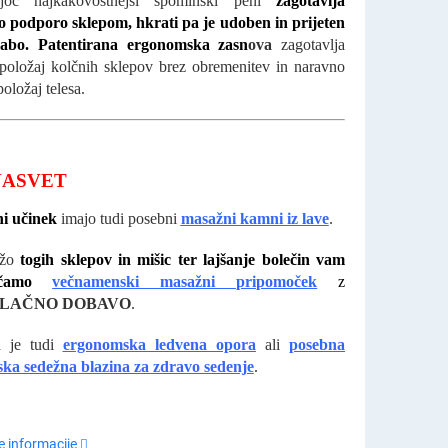
ujoč najkakovostnejši spominski peni
zagotavlja
 podporo sklepom, hkrati pa je udoben in prijeten
abo. Patentirana ergonomska zasn
ova
zagotavlja
položaj kolčnih sklepov brez obremenitev in naravno
položaj telesa.
NASVET
i učinek
imajo tudi posebni
masažni kamni iz lave
.
ažo
togih sklepov in mišic ter lajšanje bolečin vam
ročamo
večnamenski masažni pripomoče
k
z
LAČNO DOBAVO
.
a je tudi
ergonomska ledvena opora
ali
posebna
ka sedežna blazina za zdravo sedenje
.
 informacije