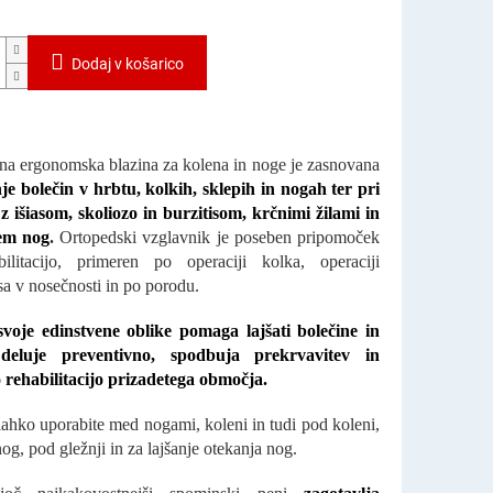
Dodaj v košarico
na ergonomska blazina za kolena in noge je zasnovana
nje bolečin v hrbtu, kolkih, sklepih in nogah ter pri
z išiasom, skoliozo in burzitisom, krčnimi žilami in
em nog
.
Ortopedski vzglavnik je poseben pripomoček
ilitacijo, primeren po operaciji kolka, operaciji
a v nosečnosti in po porodu.
voje edinstvene oblike pomaga lajšati bolečine in
 deluje preventivno, spodbuja prekrvavitev in
rehabilitacijo prizadetega območja.
lahko uporabite med nogami, koleni in tudi pod koleni,
og, pod gležnji in za lajšanje otekanja nog.