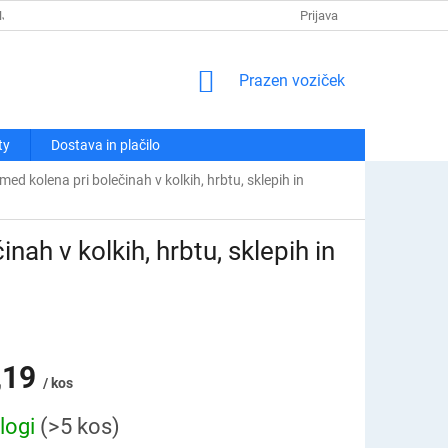
NJA
POLITIKA ZASEBNOSTI
REKLAMACIJE IN VRAČILA
Prijava
KO
NAKUPOVALNI
Prazen voziček
VOZIČEK
ty
Dostava in plačilo
ed kolena pri bolečinah v kolkih, hrbtu, sklepih in
ah v kolkih, hrbtu, sklepih in
,19
/ kos
logi
(>5 kos)