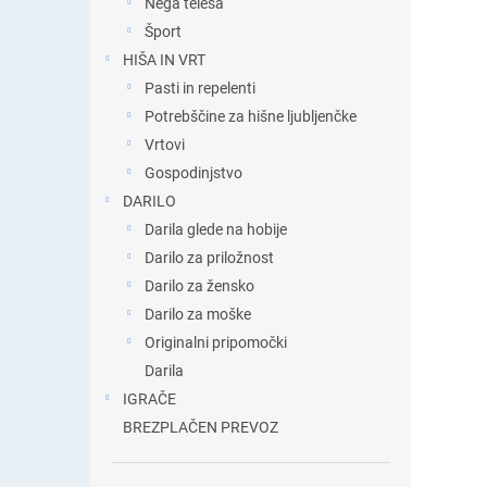
Nega telesa
Šport
HIŠA IN VRT
Pasti in repelenti
Potrebščine za hišne ljubljenčke
Vrtovi
Gospodinjstvo
DARILO
Darila glede na hobije
Darilo za priložnost
Darilo za žensko
Darilo za moške
Originalni pripomočki
Darila
IGRAČE
BREZPLAČEN PREVOZ