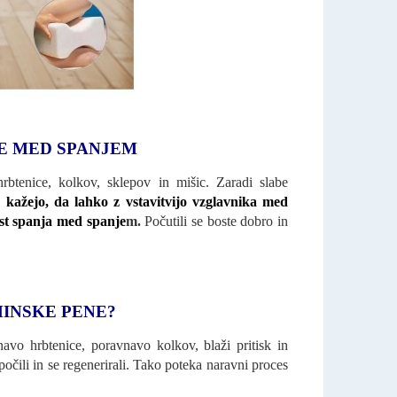
E MED SPANJEM
btenice, kolkov, sklepov in mišic. Zaradi slabe
 kažejo, da lahko z vstavitvijo vzglavnika med
ost spanja med spanje
m.
Počutili se boste dobro in
INSKE PENE?
avo hrbtenice, poravnavo kolkov, blaži pritisk in
očili in se regenerirali. Tako poteka naravni proces