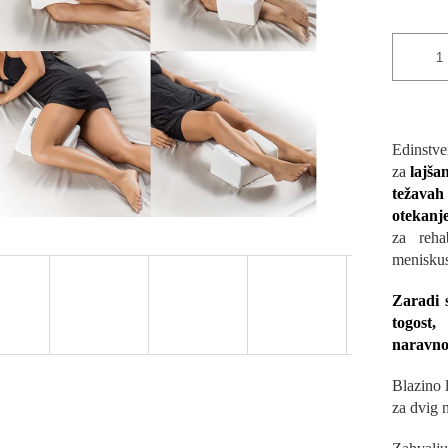
Edinstve
za
lajša
težavah 
otekanj
za rehab
meniskus
Zaradi s
togost,
naravno 
Blazino 
za dvig n