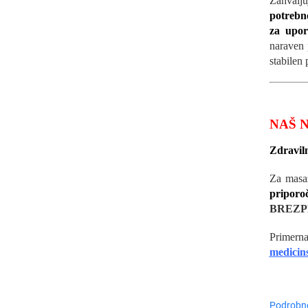
Zahvalj
potrebno
za upor
naraven 
stabilen 
NAŠ 
Zdraviln
Za mas
pripo
BREZP
Primern
medicins
Podrobne