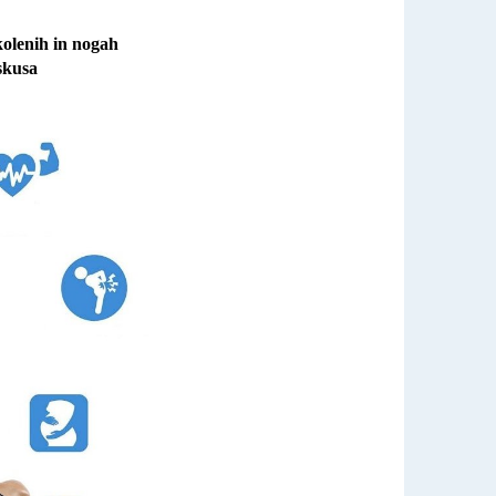
kolenih in nogah
skusa