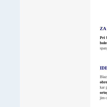
ZA
Pri 
bole
span
ID
Blaz
obr
kar 
orto
jim 