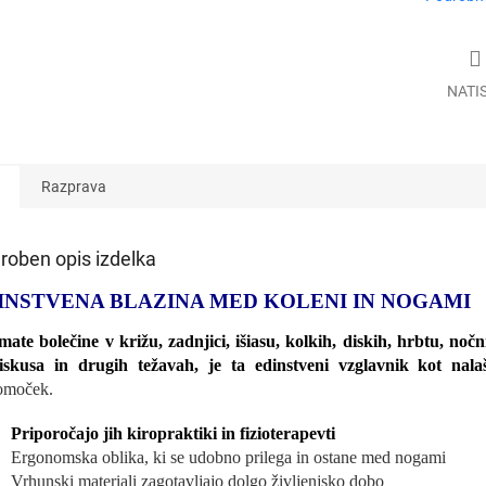
NATI
Razprava
roben opis izdelka
INSTVENA BLAZINA MED KOLENI IN NOGAMI
mate bolečine v križu, zadnjici, išiasu, kolkih, diskih, hrbtu, no
skusa in drugih težavah, je ta edinstveni vzglavnik kot nala
omoček.
Priporočajo jih kiropraktiki in fizioterapevti
Ergonomska oblika, ki se udobno prilega in ostane med nogami
Vrhunski materiali zagotavljajo dolgo življenjsko dobo