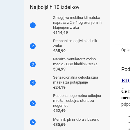
Najboljših 10 izdelkov
Zmogljiva mobilna klimatska
naprava z 2-v-1 ogrevanjem in
hlajenjem zraka
€114,49
Prenosni zmogljivi hladilnik
zraka
Opis
€35,99
Namizni ventilator z vodno
meglo - USB hladilnik zraka
Pod
€34,99
Senzacionalna celoobrazna
ED
maska ​​za potapljanje
€24,19
Če i
Posebna nogometna odbojna
meni
mreža - odbojna stena za
prip
nogomet
€52,49
Merilnik ph in klora v bazenu
€35,69