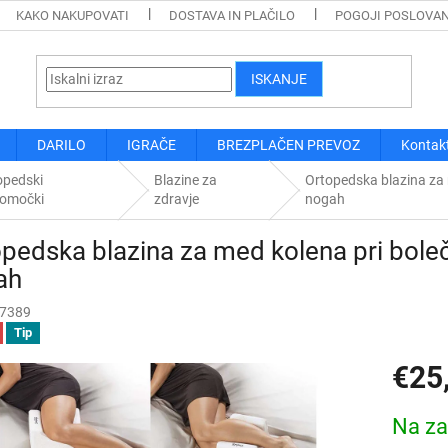
KAKO NAKUPOVATI
DOSTAVA IN PLAČILO
POGOJI POSLOVA
ISKANJE
DARILO
IGRAČE
BREZPLAČEN PREVOZ
Kontak
opedski
Blazine za
Ortopedska blazina za m
pomočki
zdravje
nogah
pedska blazina za med kolena pri bolečin
ah
7389
Tip
€25
Cena
Na za
mere: