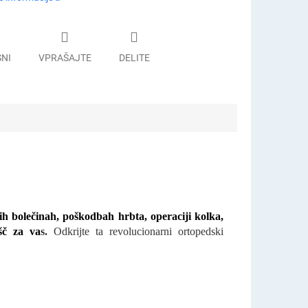
SNI
VPRAŠAJTE
DELITE
čnih bolečinah, poškodbah hrbta, operaciji kolka,
šč za va
s.
Odkrijte ta revolucionarni ortopedski