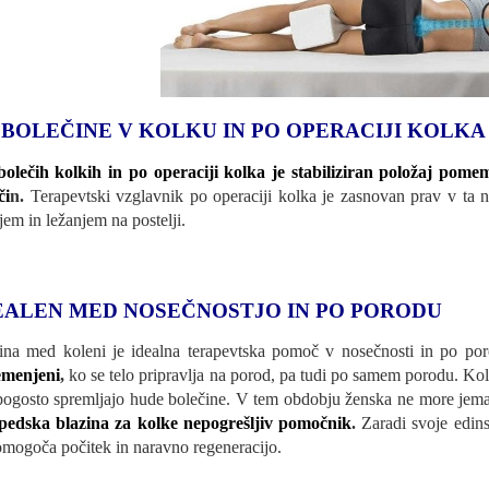
 BOLEČINE V KOLKU IN PO OPERACIJI KOLKA
bolečih kolkih in po operaciji kolka je stabiliziran položaj pomem
či
n.
Terapevtski vzglavnik po operaciji kolka je zasnovan prav v ta
jem in ležanjem na postelji.
EALEN MED NOSEČNOSTJO IN PO PORODU
ina med koleni je idealna terapevtska pomoč v nosečnosti in po por
emenjeni
,
ko se telo pripravlja na porod, pa tudi po samem porodu. Kol
pogosto spremljajo hude bolečine. V tem obdobju ženska ne more jemat
pedska blazina za kolke nepogrešljiv pomočnik
.
Zaradi svoje edins
omogoča počitek in naravno regeneracijo.