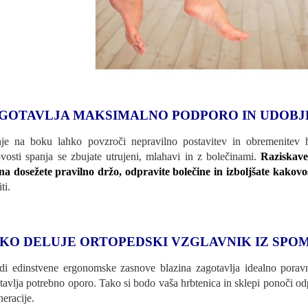
GOTAVLJA MAKSIMALNO PODPORO IN UDOBJ
je na boku lahko povzroči nepravilno postavitev in obremenitev hr
vosti spanja se zbujate utrujeni, mlahavi in z bolečinami.
Raziskave
na dosežete pravilno držo, odpravite bolečine in izboljšate kakov
ti.
KO DELUJE ORTOPEDSKI VZGLAVNIK IZ SPOM
di edinstvene ergonomske zasnove blazina zagotavlja idealno poravn
tavlja potrebno oporo. Tako si bodo vaša hrbtenica in sklepi ponoči odp
neracije.