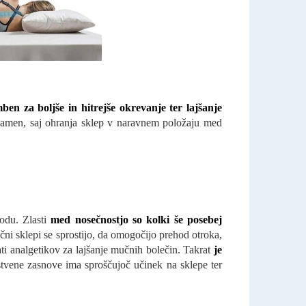
ben za boljše in hitrejše okrevanje ter lajšanje
 namen, saj ohranja sklep v naravnem položaju med
odu. Zlasti
med nosečnostjo so kolki še posebej
čni sklepi se sprostijo, da omogočijo prehod otroka,
i analgetikov za lajšanje mučnih bolečin. Takrat
je
tvene zasnove ima sproščujoč učinek na sklepe ter