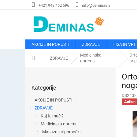
Preskoči
+421 948 462 596
info@deminas.si
na
vsebino
AKCIJE IN POPUSTI
ZDRAVJE
HIŠA IN VRT
Medicinska
Ort
Domača
ZDRAVJE
oprema
pri
stran
S
Orto
t
Preskoči
r
nog
Kategorije
kategorije
a
DS2432
n
AKCIJE IN POPUSTI
Action
s
ZDRAVJE
k
Kaj te muči?
a
v
Medicinska oprema
r
Masažni pripomočki