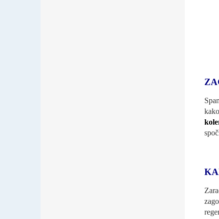
ZA
Span
kako
kole
spoči
KA
Zara
zago
rege