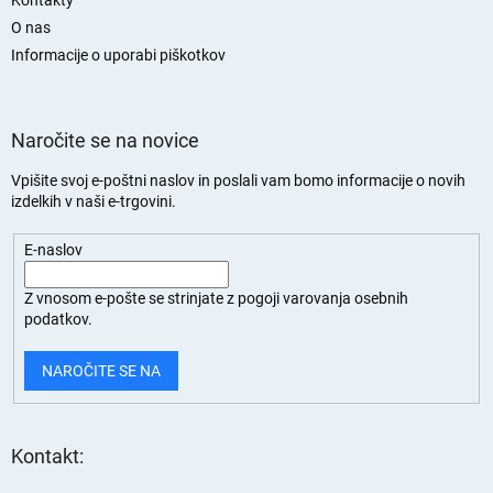
Kontakty
r
O nas
a
n
Informacije o uporabi piškotkov
Naročite se na novice
Vpišite svoj e-poštni naslov in poslali vam bomo informacije o novih
izdelkih v naši e-trgovini.
E-naslov
Z vnosom e-pošte se strinjate z
pogoji varovanja osebnih
podatkov.
NAROČITE SE NA
Kontakt: