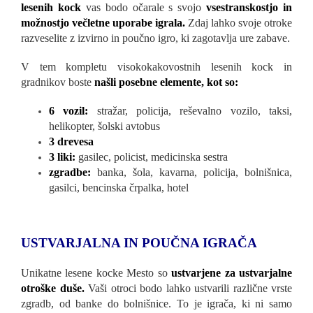
lesenih kock
vas bodo očarale s svojo
vsestranskostjo in
možnostjo večletne uporabe igrala.
Zdaj lahko svoje otroke
razveselite z izvirno in poučno igro, ki zagotavlja ure zabave.
V tem kompletu visokokakovostnih lesenih kock in
gradnikov boste
našli posebne elemente, kot so:
6 vozil:
stražar, policija, reševalno vozilo, taksi,
helikopter, šolski avtobus
3 drevesa
3 liki:
gasilec, policist, medicinska sestra
zgradbe:
banka, šola, kavarna, policija, bolnišnica,
gasilci, bencinska črpalka, hotel
USTVARJALNA IN POUČNA IGRAČA
Unikatne lesene kocke Mesto so
ustvarjene za ustvarjalne
otroške duše.
Vaši otroci bodo lahko ustvarili različne vrste
zgradb, od banke do bolnišnice. To je igrača, ki ni samo