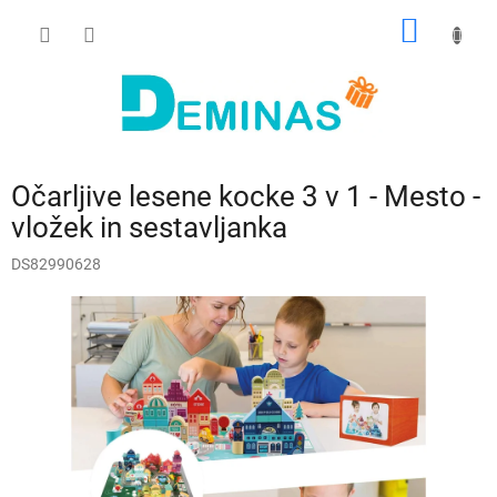
Preskoči
NAKUP
na
vsebino
VOZIČ
Očarljive lesene kocke 3 v 1 - Mesto -
vložek in sestavljanka
DS82990628