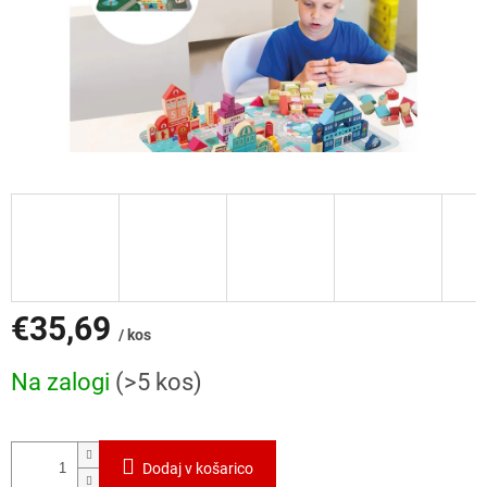
€35,69
/ kos
Cena
Na zalogi
(>5 kos)
mere:
Dodaj v košarico