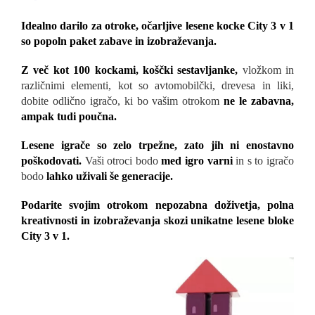
Idealno darilo za otroke, očarljive lesene kocke City 3 v 1
so popoln paket zabave in izobraževanja.
Z več kot 100 kockami, koščki sestavljanke,
vložkom in
različnimi elementi, kot so avtomobilčki, drevesa in liki,
dobite odlično igračo, ki bo vašim otrokom
ne le zabavna,
ampak tudi poučna.
Lesene igrače so zelo trpežne, zato jih ni enostavno
poškodovati.
Vaši otroci bodo
med igro varni
in s to igračo
bodo
lahko uživali še generacije.
Podarite svojim otrokom nepozabna doživetja, polna
kreativnosti in izobraževanja skozi unikatne lesene bloke
City 3 v 1.