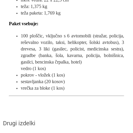
teža: 1,375 kg
teža paketa: 1,769 kg
Paket vsebuje:
100 ploščic, vključno s 6 avtomobili (stražar, policija,
reševalno vozilo, taksi, helikopter, šolski avtobus), 3
drevesa, 3 liki (gasilec, policist, medicinska sestra),
zgradbe (banka, šola, kavarna, policija, bolnišnica,
gasilci, bencinska črpalka, hotel)
vedro (1 kos)
pokrov - vložek (1 kos)
sestavljanka (20 kosov)
vrečka za bloke (1 kos)