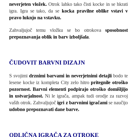
neverjeten vložek.
Otrok lahko tako čisti kocke in se hkrati
igra. Igra se tako, da se
kocka pravilne oblike vstavi v
pravo luknjo na vstavku.
Zahvaljujoč temu vložku se bo otrokova
sposobnost
prepoznavanja oblik in barv izboljšala
.
ČUDOVIT BARVNI DIZAJN
S svojimi
drznimi barvami in neverjetnimi detajli
bodo te
lesene kocke iz kompleta City zelo hitro
pritegnile otroško
pozornost. Barvni elementi podpirajo otroško domišljijo
in ustvarjalnost.
Ni le igrača, ampak tudi orodje za razvoj
vaših otrok. Zahvaljujoč
igri z barvnimi igračami
se naučijo
udobno prepoznavati dane barve.
ODLIČNA IGRAČA ZA OTROKE