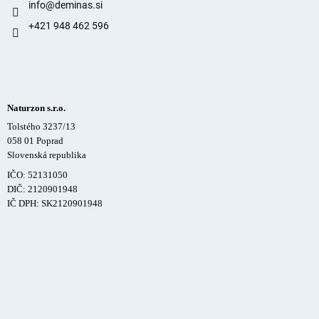
info
@
deminas.si
+421 948 462 596
Naturzon s.r.o.
Tolstého 3237/13
058 01 Poprad
Slovenská republika
IČO: 52131050
DIČ: 2120901948
IČ DPH: SK2120901948