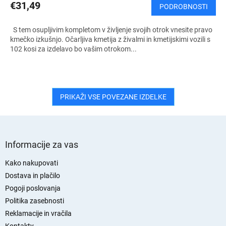
€31,49
PODROBNOSTI
S tem osupljivim kompletom v življenje svojih otrok vnesite pravo
kmečko izkušnjo. Očarljiva kmetija z živalmi in kmetijskimi vozili s
102 kosi za izdelavo bo vašim otrokom...
PRIKAŽI VSE POVEZANE IZDELKE
S
p
Informacije za vas
o
d
Kako nakupovati
n
Dostava in plačilo
j
Pogoji poslovanja
a
Politika zasebnosti
s
Reklamacije in vračila
t