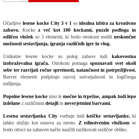
Očarljive
lesene kocke City 3 v 1
so
idealna izbira za kreativno
zabavo.
Kocke
z več kot 100 kockami, puzzle podloga in
odličen vložek
so 3 elementi, ki bodo otrokom nudili
neskončne
možnosti sestavljanja, igranja različnih iger in vlog.
Unikatne lesene kocke so poleg zabave tudi
kakovostna
izobraževalna igrača.
Otrokom pomaga
spoznavati svet okoli
sebe ter razvijati ročne spretnosti, natančnost in potrpežljivost.
Barvni elementi podpirajo razvoj ustvarjalnosti in logičnega
mišljenja.
Popolne lesene kocke
niso le
močne in trpežne,
ampak tudi lepo
izdelane
z različnimi
detajli
in
neverjetnimi barvami.
Lesena sestavljanka City
vsebuje tudi
koščke sestavljanke,
ki
lahko služijo kot osnova za mesto.
Z edinstvenim vložkom
se
bodo otroci na zabaven način naučili razlikovati različne oblike.