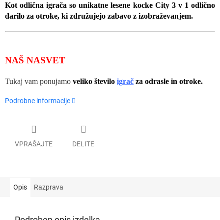
Kot odlična igrača so unikatne lesene kocke City 3 v 1 odlično
darilo za otroke, ki združujejo zabavo z izobraževanjem.
NAŠ NASVET
Tukaj vam ponujamo
veliko število
igrač
za odrasle in otroke.
Podrobne informacije
VPRAŠAJTE
DELITE
Opis
Razprava
Podroben opis izdelka