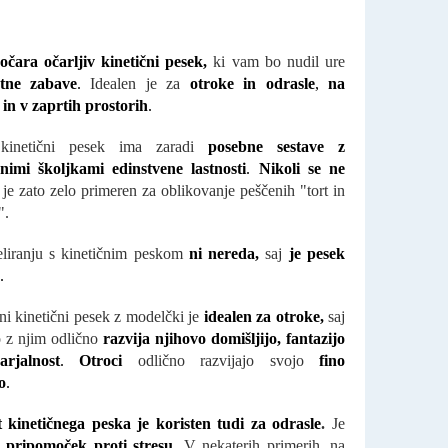
očara očarljiv kinetični pesek,
ki vam bo nudil ure
tne zabave
.
Idealen je za
otroke in odrasle
,
na
in v zaprtih prostorih
.
kinetični pesek ima zaradi
posebne sestave z
nimi školjkami edinstvene lastnosti
.
Nikoli se ne
je zato zelo primeren za oblikovanje peščenih "tort in
".
liranju s kinetičnim peskom
ni nereda,
saj
je pesek
.
ni kinetični pesek z modelčki je
idealen za otroke,
saj
 z njim odlično
razvija njihovo domišljijo, fantazijo
arjalnost
.
Otroci
odlično razvijajo svojo
fino
o
.
 kinetičnega peska je koristen tudi za odrasle
.
Je
n
pripomoček proti stresu.
V nekaterih primerih, na