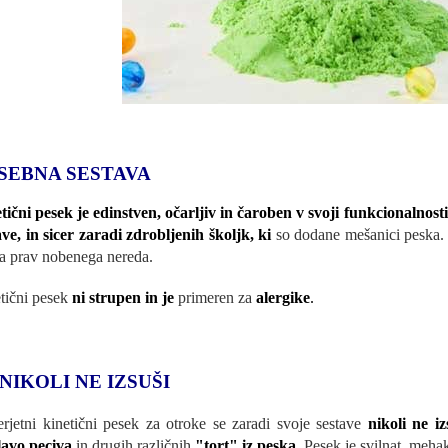
SEBNA SESTAVA
tični pesek je edinstven, očarljiv in čaroben v svoji funkcionalnosti
ave, in sicer zaradi zdrobljenih školjk, ki
so dodane mešanici peska
a prav nobenega nereda.
tični pesek
ni strupen
in je
primeren za
alergike
.
 NIKOLI NE IZSUŠI
rjetni kinetični pesek za otroke se zaradi svoje sestave
nikoli ne iz
lavo peciva
in drugih različnih
"tort" iz peska
.
Pesek je svilnat, mehak 