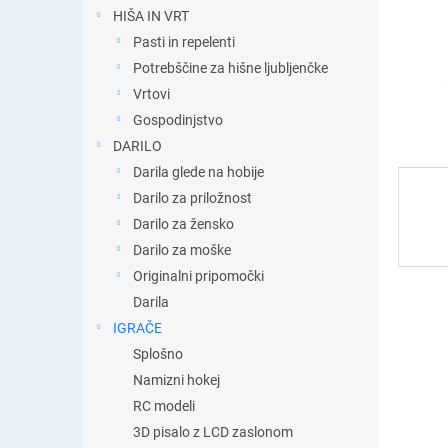
t
HIŠA IN VRT
i
Pasti in repelenti
c
a
Potrebščine za hišne ljubljenčke
Vrtovi
Gospodinjstvo
DARILO
Darila glede na hobije
Darilo za priložnost
Darilo za žensko
Darilo za moške
Originalni pripomočki
Darila
IGRAČE
Splošno
Namizni hokej
RC modeli
3D pisalo z LCD zaslonom