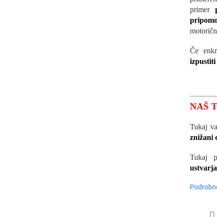
primer
pripom
motorični
Če enk
izpustiti
NAŠ T
Tukaj v
znižani 
Tukaj 
ustvarja
Podrobne