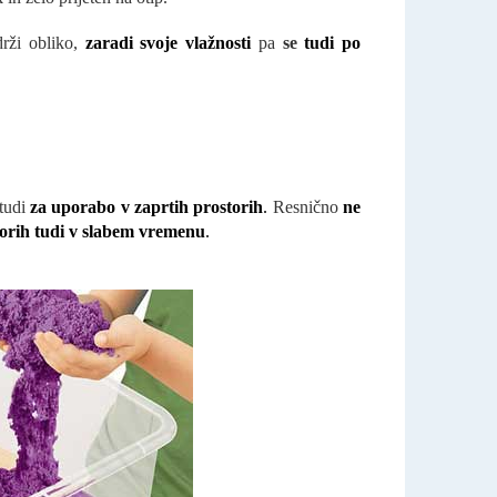
rži obliko,
zaradi svoje vlažnosti
pa
se
tudi po
tudi
za uporabo v zaprtih prostorih
.
Resnično
ne
torih tudi v slabem vremenu
.