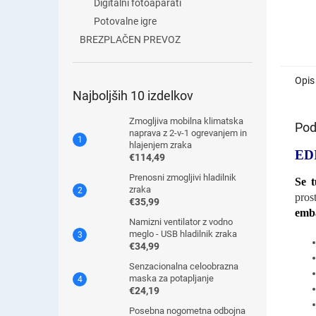
Digitalni fotoaparati
Potovalne igre
BREZPLAČEN PREVOZ
Opis
Najboljših 10 izdelkov
Zmogljiva mobilna klimatska
Pod
naprava z 2-v-1 ogrevanjem in
hlajenjem zraka
ED
€114,49
Prenosni zmogljivi hladilnik
Se t
zraka
pros
€35,99
emb
Namizni ventilator z vodno
meglo - USB hladilnik zraka
€34,99
Senzacionalna celoobrazna
maska ​​za potapljanje
€24,19
Posebna nogometna odbojna