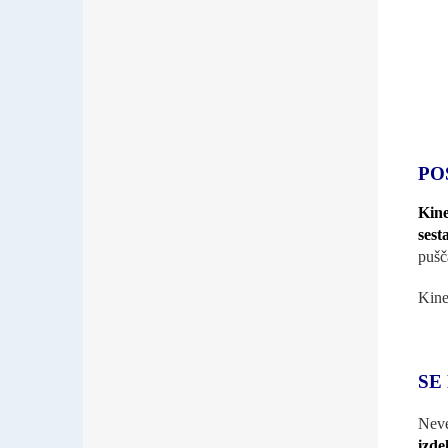
PO
Kine
sest
pušč
Kine
SE
Neve
izde