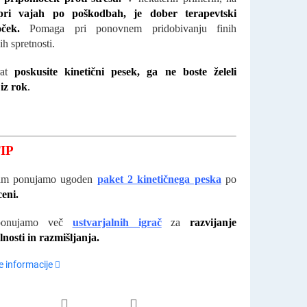
pri vajah po poškodbah, je dober terapevtski
oček.
Pomaga pri ponovnem pridobivanju finih
h spretnosti.
rat
poskusite kinetični pesek, ga ne boste želeli
 iz rok
.
IP
am ponujamo ugoden
paket 2 kinetičnega peska
po
ceni.
ponujamo več
ustvarjalnih igrač
za
razvijanje
lnosti in razmišljanja.
 informacije