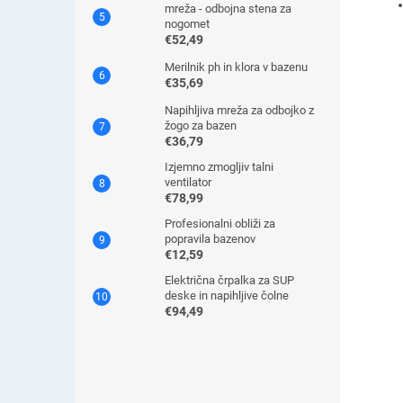
mreža - odbojna stena za
nogomet
€52,49
Merilnik ph in klora v bazenu
€35,69
Napihljiva mreža za odbojko z
žogo za bazen
€36,79
Izjemno zmogljiv talni
ventilator
€78,99
Profesionalni obliži za
popravila bazenov
€12,59
Električna črpalka za SUP
deske in napihljive čolne
€94,49