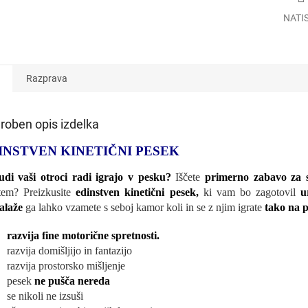
NATI
Razprava
roben opis izdelka
INSTVEN KINETIČNI PESEK
udi vaši otroci radi igrajo v pesku?
Iščete
primerno zabavo za s
tem? Preizkusite
edinstven kinetični pesek,
ki vam bo zagotovil
u
alaže
ga lahko vzamete s seboj kamor koli in se z njim igrate
tako na p
razvija fine motorične spretnosti.
razvija domišljijo in fantazijo
razvija prostorsko mišljenje
pesek
ne pušča nereda
se nikoli ne izsuši