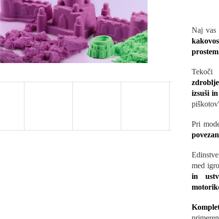
Naj vas
kakovos
prostem 
Tekoči 
zdroblje
izsuši in
piškotov
Pri mode
povezan
Edinstve
med igro
in ustv
motorik
Komplet
primere