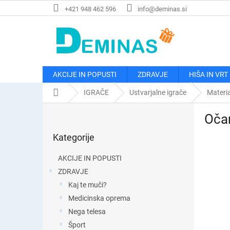
Preskoči
+421 948 462 596
info@deminas.si
na
vsebino
AKCIJE IN POPUSTI
ZDRAVJE
HIŠA IN VRT
Domača
IGRAČE
Ustvarjalne igrače
Materia
stran
S
Očar
t
Preskoči
r
Kategorije
kategorije
a
n
AKCIJE IN POPUSTI
s
ZDRAVJE
k
Kaj te muči?
a
v
Medicinska oprema
r
Nega telesa
s
Šport