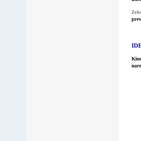
Zel
prev
ID
Kine
nare