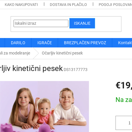
KAKO NAKUPOVATI
DOSTAVA IN PLAČILO
POGOJI POSLOVA
ISKANJE
DARILO
IGRAČE
BREZPLAČEN PREVOZ
Kontak
li za modeliranje
Očarljiv kinetični pesek
ljiv kinetični pesek
DS13177773
€19
Cena
Na za
mere: