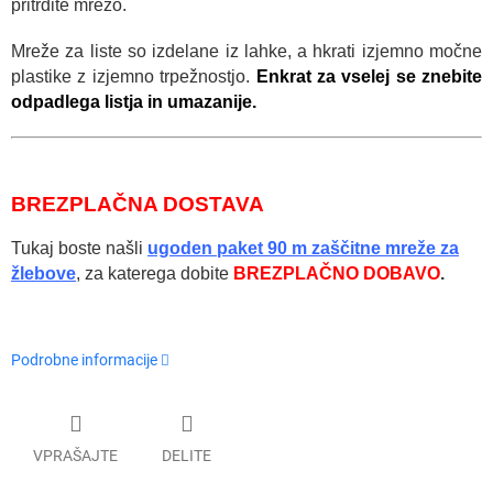
pritrdite mrežo.
Mreže za liste so izdelane iz lahke, a hkrati izjemno močne
plastike z izjemno trpežnostjo.
Enkrat za vselej se znebite
odpadlega listja in umazanije.
BREZPLAČNA DOSTAVA
Tukaj boste našli
ugoden paket 90 m zaščitne mreže za
žlebove
, za katerega dobite
BREZPLAČNO DOBAVO
.
Podrobne informacije
VPRAŠAJTE
DELITE