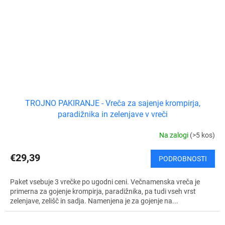
TROJNO PAKIRANJE - Vreča za sajenje krompirja,
paradižnika in zelenjave v vreči
Na zalogi
(>5 kos)
€29,39
PODROBNOSTI
Paket vsebuje 3 vrečke po ugodni ceni. Večnamenska vreča je
primerna za gojenje krompirja, paradižnika, pa tudi vseh vrst
zelenjave, zelišč in sadja. Namenjena je za gojenje na...