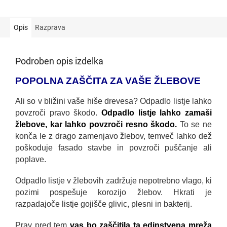
Opis
Razprava
Podroben opis izdelka
POPOLNA ZAŠČITA ZA VAŠE ŽLEBOVE
Ali so v bližini vaše hiše drevesa? Odpadlo listje lahko
povzroči pravo škodo.
Odpadlo listje lahko zamaši
žlebove, kar lahko povzroči resno škodo.
To se ne
konča le z drago zamenjavo žlebov, temveč lahko dež
poškoduje fasado stavbe in povzroči puščanje ali
poplave.
Odpadlo listje v žlebovih zadržuje nepotrebno vlago, ki
pozimi pospešuje korozijo žlebov. Hkrati je
razpadajoče listje gojišče glivic, plesni in bakterij.
Prav pred tem
vas bo zaščitila ta edinstvena mreža