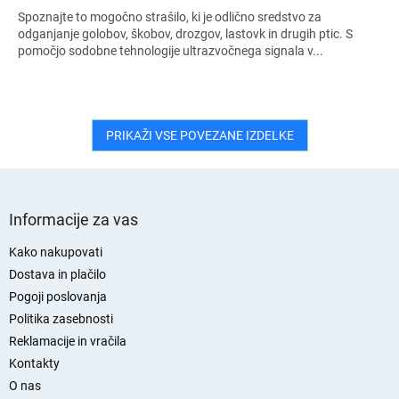
Spoznajte to mogočno strašilo, ki je odlično sredstvo za
odganjanje golobov, škobov, drozgov, lastovk in drugih ptic. S
pomočjo sodobne tehnologije ultrazvočnega signala v...
PRIKAŽI VSE POVEZANE IZDELKE
S
p
Informacije za vas
o
d
Kako nakupovati
n
Dostava in plačilo
j
Pogoji poslovanja
a
Politika zasebnosti
s
Reklamacije in vračila
t
Kontakty
r
O nas
a