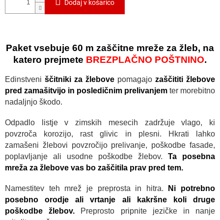
N
Dodaj v košarico
O
Paket vsebuje 60 m zaščitne mreže za žleb, na
katero prejmete
BREZPLAČNO POŠTNINO
.
Edinstveni
ščitniki za žlebove
pomagajo
zaščititi žlebove
pred zamašitvijo in posledičnim prelivanjem
ter morebitno
nadaljnjo škodo.
Odpadlo listje v zimskih mesecih zadržuje vlago, ki
povzroča korozijo, rast glivic in plesni. Hkrati lahko
zamašeni žlebovi povzročijo prelivanje, poškodbe fasade,
poplavljanje ali usodne poškodbe žlebov.
Ta posebna
mreža za žlebove vas bo zaščitila prav pred tem.
Namestitev teh mrež je preprosta in hitra.
Ni potrebno
posebno orodje ali vrtanje ali kakršne koli druge
poškodbe žlebov.
Preprosto pripnite jezičke in nanje