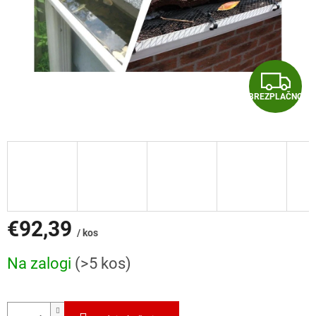
B
BREZPLAČNO
R
E
Z
P
L
€92,39
/ kos
A
Cena
Na zalogi
(>5 kos)
mere:
Č