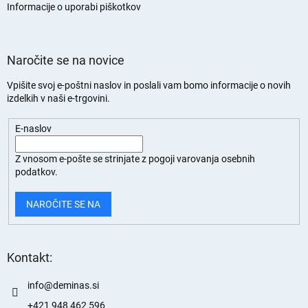
n
Informacije o uporabi piškotkov
Naročite se na novice
Vpišite svoj e-poštni naslov in poslali vam bomo informacije o novih
izdelkih v naši e-trgovini.
E-naslov
Z vnosom e-pošte se strinjate z
pogoji varovanja osebnih
podatkov.
NAROČITE SE NA
Kontakt:
info
@
deminas.si
+421 948 462 596