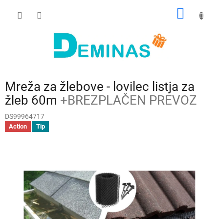
Preskoči
NAKUP
na
vsebino
VOZIČ
Mreža za žlebove - lovilec listja za
žleb 60m
+BREZPLAČEN PREVOZ
DS99964717
Action
Tip