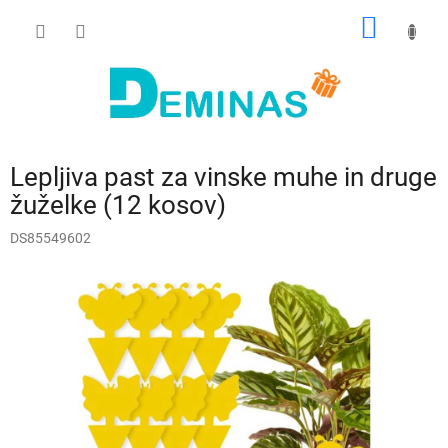
Preskoči
NAKUP
na
vsebino
VOZIČ
Lepljiva past za vinske muhe in druge
žuželke (12 kosov)
DS85549602