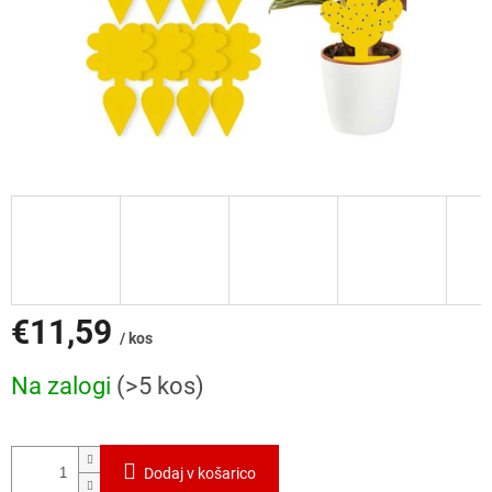
€11,59
/ kos
Cena
Na zalogi
(>5 kos)
mere:
Dodaj v košarico