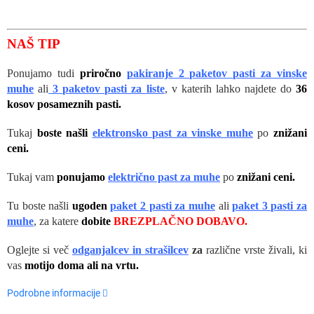
NAŠ TIP
Ponujamo tudi
priročno
pakiranje 2 paketov pasti za vinske
muhe
ali
3 paketov pasti za
li
ste
, v katerih lahko najdete do
36
kosov posameznih pasti.
Tukaj
boste našli
elektronsko past za vinske muhe
po
znižani
ceni.
Tukaj vam
ponujamo
električno past za muhe
po
znižani ceni.
Tu boste našli
ugoden
paket 2 pasti za muhe
ali
paket 3 pasti za
muhe
, za katere
dobite
BREZPLAČNO DOBAVO.
Oglejte si več
odganjalcev in strašilcev
za
različne vrste živali, ki
vas
motijo doma ali na vrtu.
Podrobne informacije