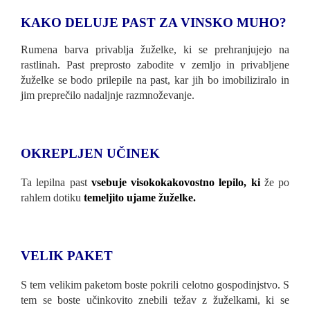
KAKO DELUJE PAST ZA VINSKO MUHO?
Rumena barva privablja žuželke, ki se prehranjujejo na
rastlinah. Past preprosto zabodite v zemljo in privabljene
žuželke se bodo prilepile na past, kar jih bo imobiliziralo in
jim preprečilo nadaljnje razmnoževanje.
OKREPLJEN UČINEK
Ta lepilna past
vsebuje visokokakovostno lepilo, ki
že po
rahlem dotiku
temeljito ujame žuželke.
VELIK PAKET
S tem velikim paketom boste pokrili celotno gospodinjstvo. S
tem se boste učinkovito znebili težav z žuželkami, ki se