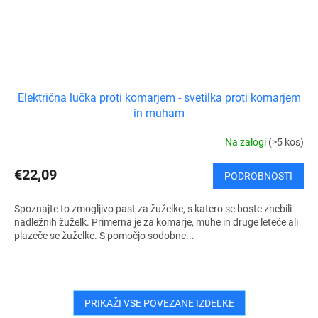
Električna lučka proti komarjem - svetilka proti komarjem
in muham
Na zalogi
(>5 kos)
€22,09
PODROBNOSTI
Spoznajte to zmogljivo past za žuželke, s katero se boste znebili
nadležnih žuželk. Primerna je za komarje, muhe in druge leteče ali
plazeče se žuželke. S pomočjo sodobne...
PRIKAŽI VSE POVEZANE IZDELKE