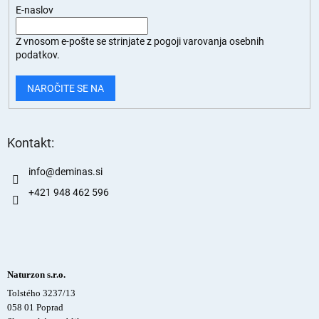
E-naslov
Z vnosom e-pošte se strinjate z
pogoji varovanja osebnih
podatkov.
NAROČITE SE NA
Kontakt:
info
@
deminas.si
+421 948 462 596
Naturzon s.r.o.
Tolstého 3237/13
058 01 Poprad