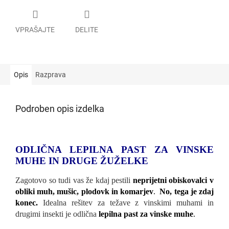
VPRAŠAJTE
DELITE
Opis
Razprava
Podroben opis izdelka
ODLIČNA LEPILNA PAST ZA VINSKE
MUHE IN DRUGE ŽUŽELKE
Zagotovo so tudi vas že kdaj pestili
neprijetni obiskovalci v
obliki muh, mušic, plodovk in komarjev
.
No, tega je zdaj
konec.
Idealna rešitev za težave z vinskimi muhami in
drugimi insekti je odlična
lepilna past za vinske muhe
.