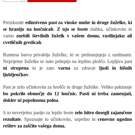
Preizkusite
edinstveno past za vinske muhe in druge žuželke, ki
se hranijo na lončnicah
.
Z njo se boste
zlahka, učinkovito in
varno
znebili številnih žuželk v vašem domu, rastlinjaku ali
cvetličnih gredicah
.
Rumena barva privablja žuželke, ki se prehranjujejo z rastlinami.
Neprijetne žuželke se nato prilepijo na lepilno ploščo. Lepljiva past
ni strupena
in je zato
varna
za zdravje
ljudi in hišnih
ljubljenčkov
.
Past je zelo učinkovita za hrošče in druge žuželke. Veliko pakiranje
bo pokrilo območje do 12 lončnic. Pasti ni treba zamenjati,
dokler ni popolnoma polna
.
S to neverjetno pastjo za lepilo boste
zelo hitro dosegli zajamčene
rezultate
.
Spoznajte to učinkovito, uspešno in
cenovno ugodno
rešitev za zaščito vašega doma.