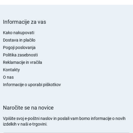
S
p
Informacije za vas
o
d
Kako nakupovati
n
Dostava in plačilo
j
Pogoji poslovanja
a
Politika zasebnosti
s
Reklamacije in vračila
t
Kontakty
r
O nas
a
n
Informacije o uporabi piškotkov
Naročite se na novice
Vpišite svoj e-poštni naslov in poslali vam bomo informacije o novih
izdelkih v naši e-trgovini.