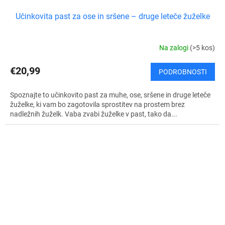
Učinkovita past za ose in sršene – druge leteče žuželke
Na zalogi
(>5 kos)
€20,99
PODROBNOSTI
Spoznajte to učinkovito past za muhe, ose, sršene in druge leteče
žuželke, ki vam bo zagotovila sprostitev na prostem brez
nadležnih žuželk. Vaba zvabi žuželke v past, tako da...