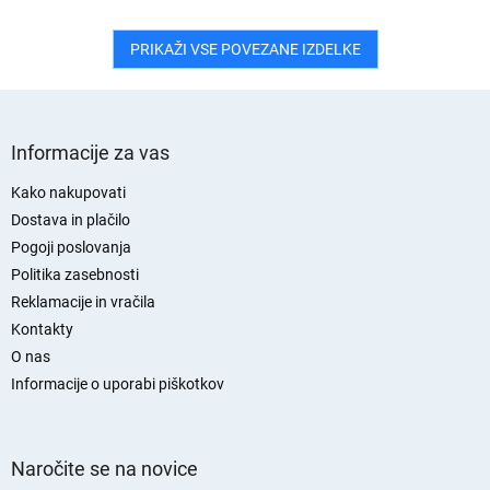
PRIKAŽI VSE POVEZANE IZDELKE
S
p
Informacije za vas
o
d
Kako nakupovati
n
Dostava in plačilo
j
Pogoji poslovanja
a
Politika zasebnosti
s
Reklamacije in vračila
t
Kontakty
r
O nas
a
n
Informacije o uporabi piškotkov
Naročite se na novice