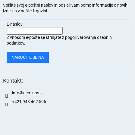
Vpišite svoj e-poštni naslov in poslali vam bomo informacije o novih
izdelkih v naši e-trgovini.
E-naslov
Z vnosom e-pošte se strinjate z
pogoji varovanja osebnih
podatkov.
NAROČITE SE NA
Kontakt:
info
@
deminas.si
+421 948 462 596