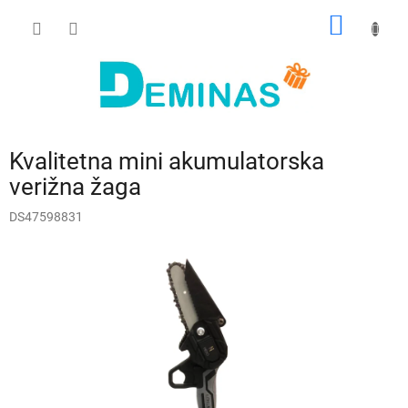
Preskoči
NAKUP
na
vsebino
VOZIČ
Kvalitetna mini akumulatorska
verižna žaga
DS47598831