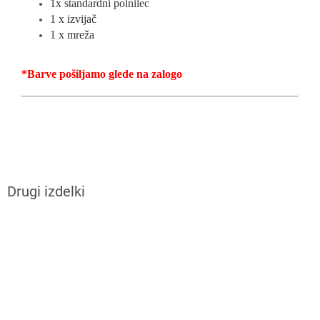
1x standardni polnilec
1 x izvijač
1 x mreža
*Barve pošiljamo glede na zalogo