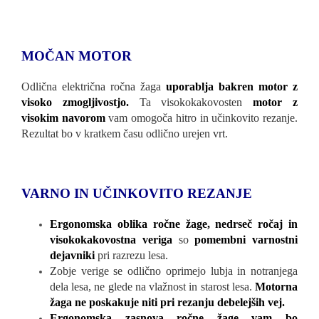
MOČAN MOTOR
Odlična električna ročna žaga
uporablja bakren motor z
visoko zmogljivostjo.
Ta visokokakovosten
motor z
visokim navorom
vam omogoča hitro in učinkovito rezanje.
Rezultat bo v kratkem času odlično urejen vrt.
VARNO IN UČINKOVITO REZANJE
Ergonomska oblika ročne žage, nedrseč ročaj in
visokokakovostna veriga
so
pomembni varnostni
dejavniki
pri razrezu lesa.
Zobje verige se odlično oprimejo lubja in notranjega
dela lesa, ne glede na vlažnost in starost lesa.
Motorna
žaga ne poskakuje niti pri rezanju debelejših vej.
Ergonomska zasnova ročne žage vam bo