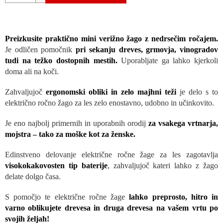
Preizkusite praktično mini verižno žago z nedrsečim ročajem.
Je odličen pomočnik
pri sekanju dreves, grmovja, vinogradov
tudi na težko dostopnih mestih.
Uporabljate ga lahko kjerkoli
doma ali na koči.
Zahvaljujoč
ergonomski obliki in zelo majhni teži
je delo s to
električno ročno žago za les zelo enostavno, udobno in učinkovito.
Je eno najbolj primernih in uporabnih orodij
za vsakega vrtnarja,
mojstra – tako za moške kot za ženske.
Edinstveno delovanje električne ročne žage za les zagotavlja
visokokakovosten tip baterije
, zahvaljujoč kateri lahko z žago
delate dolgo časa.
S pomočjo te električne ročne žage
lahko preprosto, hitro in
varno oblikujete drevesa in druga drevesa na vašem vrtu po
svojih željah!