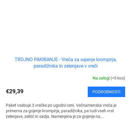
TROJNO PAKIRANJE - Vreča za sajenje krompirja,
paradižnika in zelenjave v vreči
Na zalogi
(>5 kos)
€29,39
PODROBNOSTI
Paket vsebuje 3 vrečke po ugodni ceni. Večnamenska vreča je
primerna za gojenje krompirja, paradižnika, pa tudi vseh vrst
zelenjave, zelišč in sadja. Namenjena je za gojenje na...