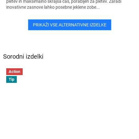
pletev in maksimalno skrajša čas, porabljen za pletev. Zaradi
inovativne zasnove lahko posebne jeklene zobe...
PRIKAŽI VSE ALTERNATIVNE IZDELKE
Sorodni izdelki
Action
Tip