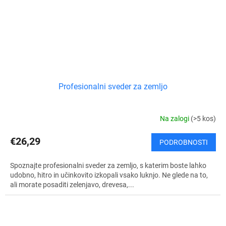
Profesionalni sveder za zemljo
Na zalogi
(>5 kos)
€26,29
PODROBNOSTI
Spoznajte profesionalni sveder za zemljo, s katerim boste lahko
udobno, hitro in učinkovito izkopali vsako luknjo. Ne glede na to,
ali morate posaditi zelenjavo, drevesa,...