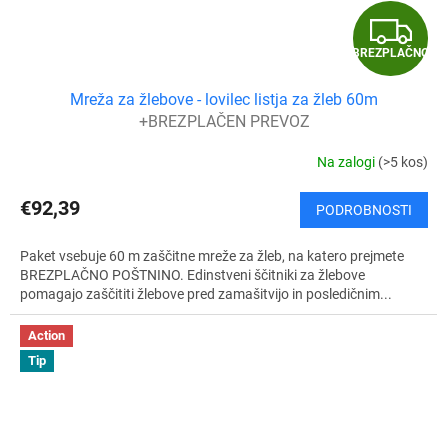
B
BREZPLAČNO
R
Mreža za žlebove - lovilec listja za žleb 60m
E
+BREZPLAČEN PREVOZ
Z
Na zalogi
(>5 kos)
P
€92,39
PODROBNOSTI
L
Paket vsebuje 60 m zaščitne mreže za žleb, na katero prejmete
A
BREZPLAČNO POŠTNINO. Edinstveni ščitniki za žlebove
pomagajo zaščititi žlebove pred zamašitvijo in posledičnim...
Č
Action
N
Tip
O