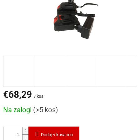
€68,29
/ kos
Cena
Na zalogi
(>5 kos)
mere:
Dodaj v košarico