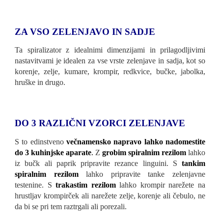
ZA VSO ZELENJAVO IN SADJE
Ta spiralizator z idealnimi dimenzijami in prilagodljivimi
nastavitvami je idealen za vse vrste zelenjave in sadja, kot so
korenje, zelje, kumare, krompir, redkvice, bučke, jabolka,
hruške in drugo.
DO 3 RAZLIČNI VZORCI ZELENJAVE
S to edinstveno
večnamensko napravo lahko nadomestite
do 3 kuhinjske aparate
.
Z
grobim spiralnim rezilom
lahko
iz bučk ali paprik pripravite rezance linguini. S
tankim
spiralnim rezilom
lahko pripravite tanke zelenjavne
testenine. S
trakastim rezilom
lahko krompir narežete na
hrustljav krompirček ali narežete zelje, korenje ali čebulo, ne
da bi se pri tem raztrgali ali porezali.