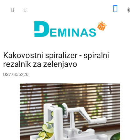
Preskoči
NAKUP
na
vsebino
VOZIČ
Kakovostni spiralizer - spiralni
rezalnik za zelenjavo
DS77355226