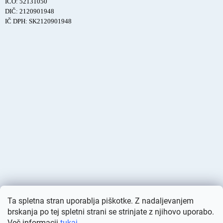
IČO: 52131050
DIČ: 2120901948
IČ DPH: SK2120901948
Ta spletna stran uporablja piškotke. Z nadaljevanjem
brskanja po tej spletni strani se strinjate z njihovo uporabo.
Več informacij
tukaj
.