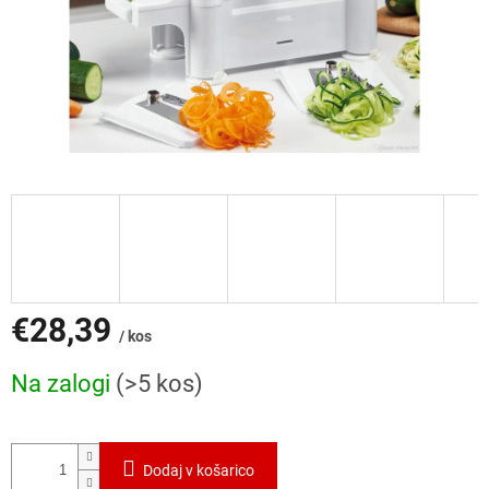
€28,39
/ kos
Cena
Na zalogi
(>5 kos)
mere:
Dodaj v košarico