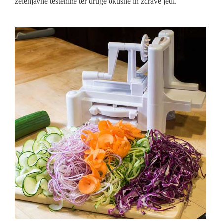
zelenjavne testenine ter druge okusne in zdrave jedi.