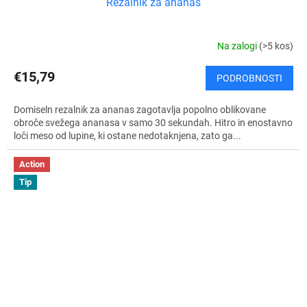
Rezalnik za ananas
Na zalogi
(>5 kos)
€15,79
PODROBNOSTI
Domiseln rezalnik za ananas zagotavlja popolno oblikovane
obroče svežega ananasa v samo 30 sekundah. Hitro in enostavno
loči meso od lupine, ki ostane nedotaknjena, zato ga...
Action
Tip