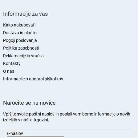
S
p
Informacije za vas
o
d
Kako nakupovati
n
Dostava in plačilo
j
Pogoji poslovanja
a
Politika zasebnosti
s
Reklamacije in vračila
t
Kontakty
r
O nas
a
n
Informacije o uporabi piškotkov
Naročite se na novice
Vpišite svoj e-poštni naslov in poslali vam bomo informacije o novih
izdelkih v naši e-trgovini.
E-naslov