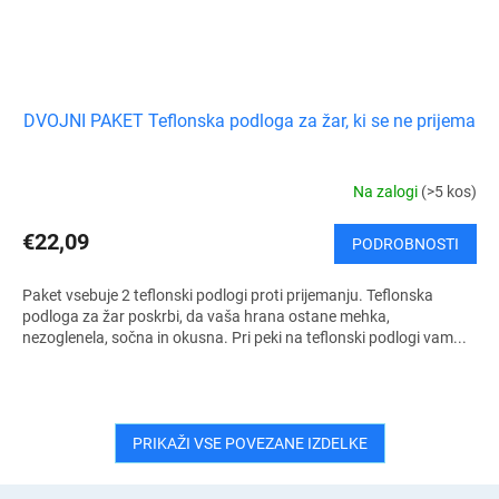
DVOJNI PAKET Teflonska podloga za žar, ki se ne prijema
Na zalogi
(>5 kos)
€22,09
PODROBNOSTI
Paket vsebuje 2 teflonski podlogi proti prijemanju. Teflonska
podloga za žar poskrbi, da vaša hrana ostane mehka,
nezoglenela, sočna in okusna. Pri peki na teflonski podlogi vam...
PRIKAŽI VSE POVEZANE IZDELKE