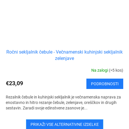
Ročni sekljalnik čebule - Večnamenski kuhinjski sekljalnik
zelenjave
Na zalogi
(>5 kos)
€23,09
PODROBNOSTI
Rezalnik čebule in kuhinjski sekljalnik je večnamenska naprava za
enostavno in hitro rezanje čebule, zelenjave, oreščkov in drugih
sestavin. Zaradi svoje edinstvene zasnove je...
PRIKAŽI VSE ALTERNATIVNE IZDELKE