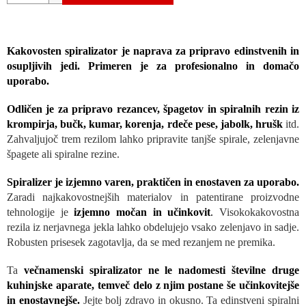
Kakovosten spiralizator je naprava za pripravo edinstvenih in
osupljivih jedi. Primeren je za profesionalno in domačo
uporabo.
Odličen je za pripravo rezancev, špagetov in spiralnih rezin iz
krompirja, bučk, kumar, korenja, rdeče pese, jabolk, hrušk
itd.
Zahvaljujoč trem rezilom lahko pripravite tanjše spirale, zelenjavne
špagete ali spiralne rezine.
Spiralizer je izjemno varen, praktičen in enostaven za uporabo.
Zaradi najkakovostnejših materialov in patentirane proizvodne
tehnologije je
izjemno močan in učinkovit
.
Visokokakovostna
rezila iz nerjavnega jekla lahko obdelujejo vsako zelenjavo in sadje.
Robusten prisesek zagotavlja, da se med rezanjem ne premika.
Ta
večnamenski spiralizator ne le nadomesti številne druge
kuhinjske aparate, temveč delo z njim postane še učinkovitejše
in enostavnejše.
Jejte bolj zdravo in okusno. Ta edinstveni spiralni