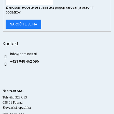
Z vnosom e-pošte se strinjate z
pogoji varovanja osebnih
podatkov.
NAROČITE SE NA
Kontakt:
info
@
deminas.si
+421 948 462 596
Naturzon s.r.o.
Tolstého 3237/13
058 01 Poprad
Slovenská republika