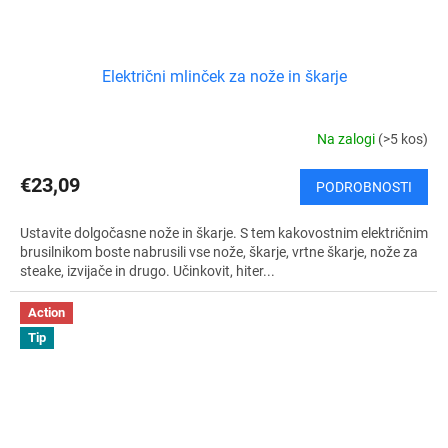
Električni mlinček za nože in škarje
Na zalogi
(>5 kos)
€23,09
PODROBNOSTI
Ustavite dolgočasne nože in škarje. S tem kakovostnim električnim
brusilnikom boste nabrusili vse nože, škarje, vrtne škarje, nože za
steake, izvijače in drugo. Učinkovit, hiter...
Action
Tip