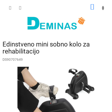
Preskoči
NAKUP
na
vsebino
VOZIČ
Edinstveno mini sobno kolo za
rehabilitacijo
DS90707649