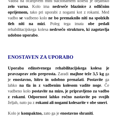
Vadba na očarljivem mini stacionarnem kolesu je dejansko
zelo varna
.
Kolo ima
nedrseče blazinice z odličnim
oprijemom,
tako pri uporabi z nogami kot z rokami. Med
vadbo
se
vadbeno kolo
ne bo premaknilo niti na spolzkih
tleh niti na mizi
.
Poleg tega imata
obe pedali
rehabilitacijskega kolesa
nedrsečo strukturo, ki zagotavlja
udobno uporabo
.
ENOSTAVEN ZA UPORABO
Uporaba edinstvenega rehabilitacijskega kolesa je
pravzaprav zelo preprosta.
Zaradi
majhne teže 3,5 kg
ga
je
enostavno, hitro in udobno prenašati
.
Postavite
ga
lahko
na tla in z vadbenim kolesom vadite noge
.
Če
vadbeno kolo
postavite na mizo, je pripravljeno za vadbo
z rokami
.
Odpornost lahko ročno nastavite po svojih
željah, nato pa z
rokami ali nogami kolesarite v obe smeri
.
Kolo je
kompaktno,
zato ga je
enostavno shraniti
.