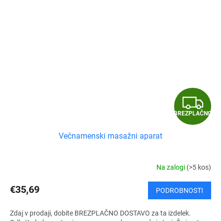
B
BREZPLAČNO
R
Večnamenski masažni aparat
E
Z
Na zalogi
(>5 kos)
P
€35,69
PODROBNOSTI
L
Zdaj v prodaji, dobite BREZPLAČNO DOSTAVO za ta izdelek.