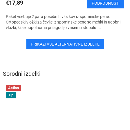
€17,89
PODROBNOSTI
Paket vsebuje 2 para posebnih vložkov iz spominske pene.
Ortopedski vložki za čevlje iz spominske pene so mehki in udobni
vložki, ki se popolnoma prilagodijo vašemu stopalu....
PRIKAŽI VSE ALTERNATIVNE IZDELKE
Sorodni izdelki
Action
Tip