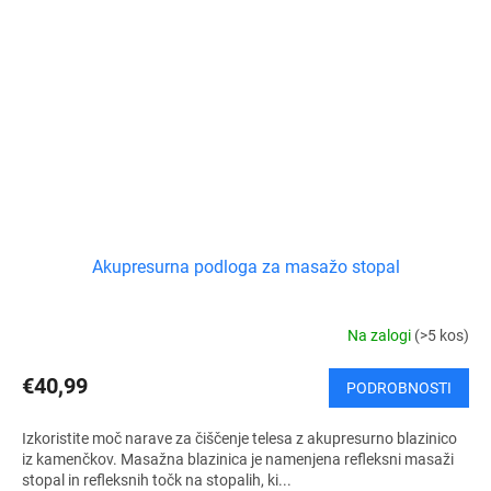
Akupresurna podloga za masažo stopal
Na zalogi
(>5 kos)
€40,99
PODROBNOSTI
Izkoristite moč narave za čiščenje telesa z akupresurno blazinico
iz kamenčkov. Masažna blazinica je namenjena refleksni masaži
stopal in refleksnih točk na stopalih, ki...