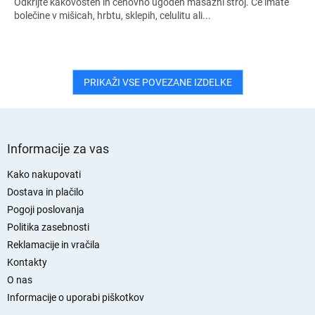
A
Odkrijte kakovosten in cenovno ugoden masažni stroj. Če imate
bolečine v mišicah, hrbtu, sklepih, celulitu ali...
Č
N
PRIKAŽI VSE POVEZANE IZDELKE
O
S
p
Informacije za vas
o
d
Kako nakupovati
n
Dostava in plačilo
j
Pogoji poslovanja
a
Politika zasebnosti
s
Reklamacije in vračila
t
Kontakty
r
O nas
a
n
Informacije o uporabi piškotkov