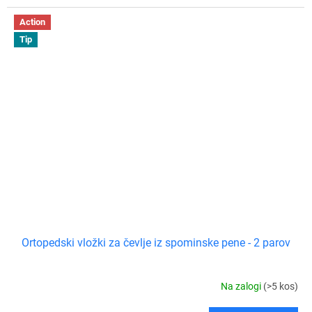
Action
Tip
Ortopedski vložki za čevlje iz spominske pene - 2 parov
Na zalogi
(>5 kos)