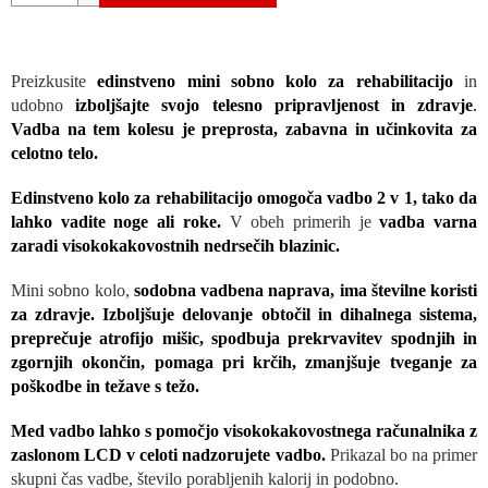
Preizkusite
edinstveno mini sobno kolo za rehabilitacijo
in
udobno
izboljšajte svojo telesno pripravljenost in zdravje
.
Vadba na tem kolesu je preprosta, zabavna in učinkovita za
celotno telo
.
Edinstveno kolo za rehabilitacijo omogoča vadbo 2 v 1, tako da
lahko vadite noge ali roke.
V obeh primerih je
vadba varna
zaradi visokokakovostnih nedrsečih blazinic.
Mini sobno kolo,
sodobna vadbena naprava, ima številne koristi
za zdravje. Izboljšuje delovanje obtočil in dihalnega sistema,
preprečuje atrofijo mišic, spodbuja prekrvavitev spodnjih in
zgornjih okončin, pomaga pri krčih, zmanjšuje tveganje za
poškodbe in težave s težo.
Med vadbo lahko s pomočjo visokokakovostnega računalnika z
zaslonom LCD v celoti nadzorujete vadbo.
Prikazal bo na primer
skupni čas vadbe, število porabljenih kalorij in podobno.