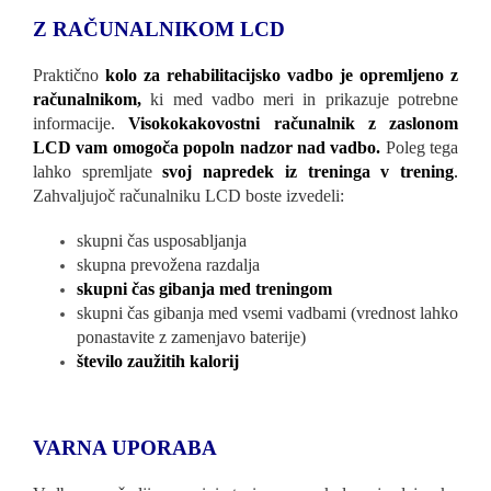
Z RAČUNALNIKOM LCD
Praktično
kolo za rehabilitacijsko vadbo je opremljeno z
računalnikom,
ki med vadbo meri in prikazuje potrebne
informacije.
Visokokakovostni računalnik z zaslonom
LCD vam omogoča popoln nadzor nad vadbo
.
Poleg tega
lahko spremljate
svoj napredek iz treninga v trening
.
Zahvaljujoč računalniku LCD boste izvedeli:
skupni čas usposabljanja
skupna prevožena razdalja
skupni čas gibanja med treningom
skupni čas gibanja med vsemi vadbami (vrednost lahko
ponastavite z zamenjavo baterije)
število zaužitih kalorij
VARNA UPORABA