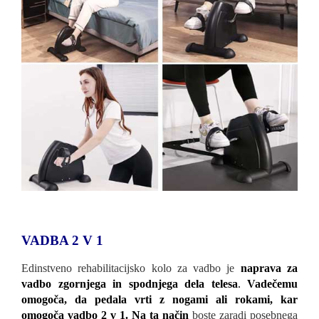
VADBA 2 V 1
Edinstveno rehabilitacijsko kolo za vadbo je
naprava za
vadbo zgornjega in spodnjega dela telesa
.
Vadečemu
omogoča, da pedala vrti z nogami ali rokami, kar
omogoča vadbo 2 v 1
. Na ta način
boste zaradi posebnega