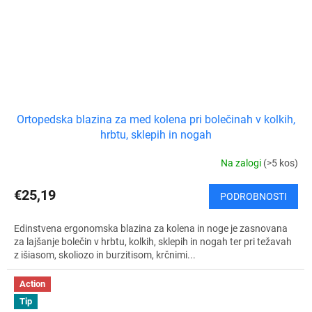
Ortopedska blazina za med kolena pri bolečinah v kolkih,
hrbtu, sklepih in nogah
Na zalogi
(>5 kos)
€25,19
PODROBNOSTI
Edinstvena ergonomska blazina za kolena in noge je zasnovana
za lajšanje bolečin v hrbtu, kolkih, sklepih in nogah ter pri težavah
z išiasom, skoliozo in burzitisom, krčnimi...
Action
Tip