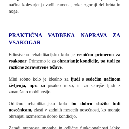
načina kolesarjenja vadili ramena, roke, zgornji del hrbta in
noge.
PRAKTIČNA VADBENA NAPRAVA ZA
VSAKOGAR
Edinstveno rehabilitacijsko kolo je
resnično primerno za
vsakogar
.
Primerno je za
ohranjanje kondicije, pa tudi za
različne zdravstvene težave
.
Mini sobno kolo je idealno za
ljudi s sedečim načinom
življenja, npr. za
pisalno mizo, in za starejše ljudi z
zmanjšano mobilnostjo.
Odlično rehabilitacijsko kolo
bo dobro služilo tudi
nosečnicam,
zlasti v zadnjih mesecih nosečnosti, ko morajo
ohranjati razmeroma dobro kondicijo.
Zaradi preproste uporabe in odlične funkcionalnosti lahko