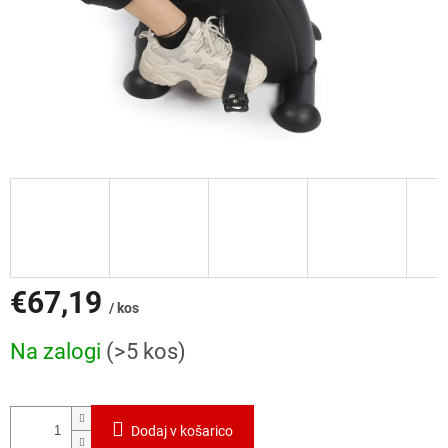
€67,19
/ kos
Cena
Na zalogi
(>5 kos)
mere:
Dodaj v košarico