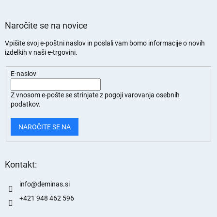
Naročite se na novice
Vpišite svoj e-poštni naslov in poslali vam bomo informacije o novih
izdelkih v naši e-trgovini.
E-naslov
Z vnosom e-pošte se strinjate z
pogoji varovanja osebnih
podatkov.
NAROČITE SE NA
Kontakt:
info
@
deminas.si
+421 948 462 596