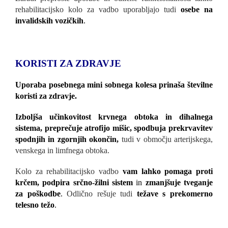
rehabilitacijsko kolo za vadbo uporabljajo tudi
osebe na
invalidskih vozičkih
.
KORISTI ZA ZDRAVJE
Uporaba posebnega mini sobnega kolesa prinaša številne
korist
i za zdravje.
Izboljša učinkovitost krvnega obtoka in dihalnega
sistema, preprečuje atrofijo mišic, spodbuja prekrvavitev
spodnjih in zgornjih okončin,
tudi v območju arterijskega,
venskega in limfnega obtoka.
Kolo za rehabilitacijsko vadbo
vam lahko pomaga proti
krčem, podpira srčno-žilni sistem
in
zmanjšuje tveganje
za poškodbe
.
Odlično rešuje tudi
težave s prekomerno
telesno težo
.