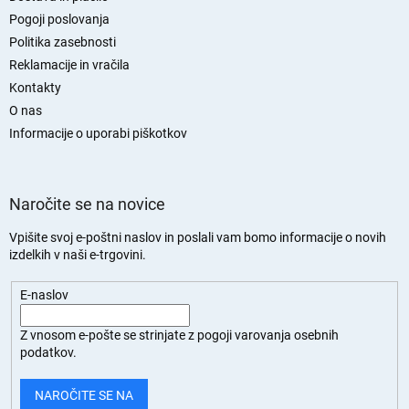
j
Pogoji poslovanja
a
Politika zasebnosti
s
Reklamacije in vračila
t
Kontakty
r
O nas
a
n
Informacije o uporabi piškotkov
Naročite se na novice
Vpišite svoj e-poštni naslov in poslali vam bomo informacije o novih
izdelkih v naši e-trgovini.
E-naslov
Z vnosom e-pošte se strinjate z
pogoji varovanja osebnih
podatkov.
NAROČITE SE NA