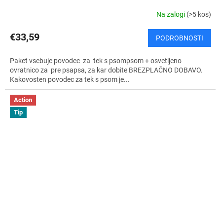
Z
Na zalogi
(>5 kos)
P
€33,59
PODROBNOSTI
L
Paket vsebuje povodec za tek s psompsom + osvetljeno
A
ovratnico za pre psapsa, za kar dobite BREZPLAČNO DOBAVO.
Kakovosten povodec za tek s psom je...
Č
Action
N
Tip
O