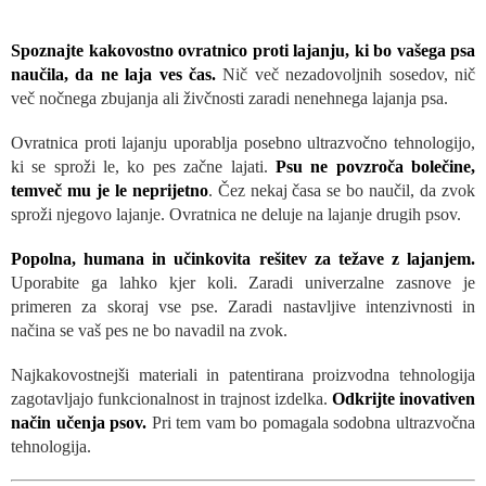
Spoznajte kakovostno ovratnico proti lajanju, ki bo vašega psa
naučila, da ne laja ves čas.
Nič več nezadovoljnih sosedov, nič
več nočnega zbujanja ali živčnosti zaradi nenehnega lajanja psa.
Ovratnica proti lajanju uporablja posebno ultrazvočno tehnologijo,
ki se sproži le, ko pes začne lajati.
Psu ne povzroča bolečine,
temveč mu je le neprijetno
. Čez nekaj časa se bo naučil, da zvok
sproži njegovo lajanje. Ovratnica ne deluje na lajanje drugih psov.
Popolna, humana in učinkovita rešitev za težave z lajanjem.
Uporabite ga lahko kjer koli. Zaradi univerzalne zasnove je
primeren za skoraj vse pse. Zaradi nastavljive intenzivnosti in
načina se vaš pes ne bo navadil na zvok.
Najkakovostnejši materiali in patentirana proizvodna tehnologija
zagotavljajo funkcionalnost in trajnost izdelka.
Odkrijte inovativen
način učenja psov.
Pri tem vam bo pomagala sodobna ultrazvočna
tehnologija.