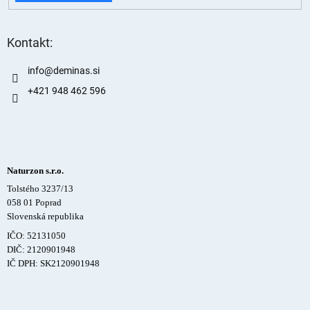
Kontakt:
info
@
deminas.si
+421 948 462 596
Naturzon s.r.o.
Tolstého 3237/13
058 01 Poprad
Slovenská republika
IČO: 52131050
DIČ: 2120901948
IČ DPH: SK2120901948