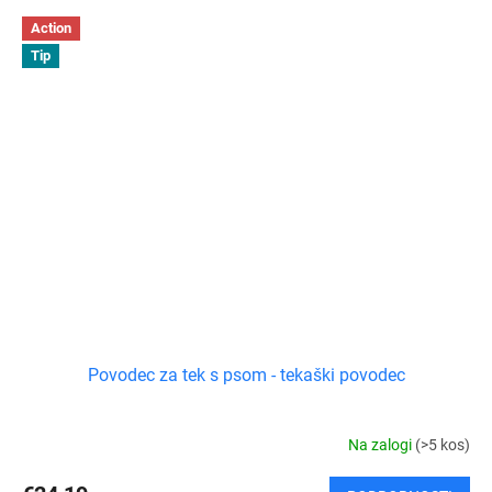
Action
Tip
Povodec za tek s psom - tekaški povodec
Na zalogi
(>5 kos)