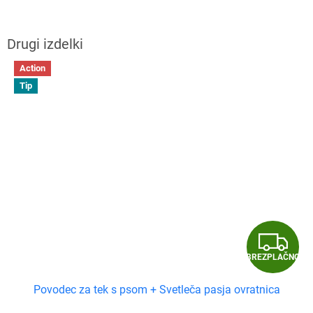
Action
Tip
B
BREZPLAČNO
R
Povodec za tek s psom + Svetleča pasja ovratnica
E