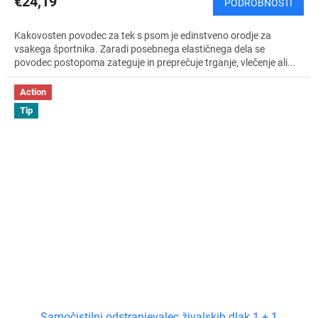
€24,19
PODROBNOSTI
Kakovosten povodec za tek s psom je edinstveno orodje za
vsakega športnika. Zaradi posebnega elastičnega dela se
povodec postopoma zateguje in preprečuje trganje, vlečenje ali...
Action
Tip
Samočistilni odstranjevalec živalskih dlak 1 + 1