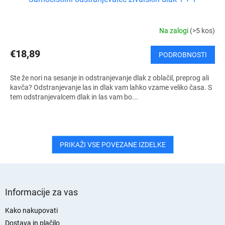
Na zalogi
(>5 kos)
€18,89
PODROBNOSTI
Ste že nori na sesanje in odstranjevanje dlak z oblačil, preprog ali
kavča? Odstranjevanje las in dlak vam lahko vzame veliko časa. S
tem odstranjevalcem dlak in las vam bo...
PRIKAŽI VSE POVEZANE IZDELKE
S
p
Informacije za vas
o
d
Kako nakupovati
n
Dostava in plačilo