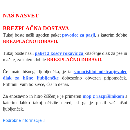
NAŠ NASVET
BREZPLAČNA DOSTAVA
Tukaj boste našli ugoden paket
povodec za pasji
, s katerim dobite
BREZPLAČNO DOBAVO
.
Tukaj boste našli
paket 2 kosov rokavic za
krtačenje dlak za pse in
mačke, za katere dobite
BREZPLAČNO DOBAVO
.
Če imate hišnega ljubljenčka, je ta
samočistilni odstranjevalec
dlak za hišne ljubljenčke
dobesedno obvezen pripomoček.
Prihranil vam bo živce, čas in denar.
Za enostavno in hitro čiščenje je primeren
mop z razpršilnikom
s
katerim lahko takoj očistite nered, ki ga je pustil vaš hišni
ljubljenček.
Podrobne informacije