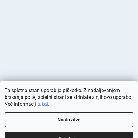
Ta spletna stran uporablja piškotke. Z nadaljevanjem
brskanja po tej spletni strani se strinjate z njihovo uporabo.
Več informacij
tukaj
.
Ustvaril Shoptet
Nastavitve
Avtorske pravice 2026
Deminas
. Vse pravice pridržane.
Urejanje
nastavitev piškotkov