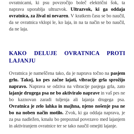
ovratnicami, ki psu povzročijo boleč električni šok, ta
naprava uporablja ultrazvok.
Ultrazvok, ki ga oddaja
ovratnica, za žival ni nevaren
.
V kratkem času se bo naučil,
da se ovratnica vklopi le, ko laja, in na ta način se bo naučil,
da ne laja.
KAKO DELUJE OVRATNICA PROTI
LAJANJU
Ovratnica je nameščena tako, da je naprava točno na
pasjem
grlu. Takoj, ko pes začne lajati, vibracije grla sprožijo
napravo.
Naprava se odziva na vibracije pasjega grla, zato
lajanje drugega psa ne bo aktiviralo naprave
in vaš pes ne
bo kaznovan zaradi tuljenja ali lajanja drugega psa.
Ovratnica je zelo lahka in majhna, njeno nošenje psa ne
bo na noben način motilo.
Zvok, ki ga oddaja naprava, je
za psa nadležen, kmalu bo prepoznal povezavo med lajanjem
in aktiviranjem ovratnice ter se tako naučil omejiti lajanje.