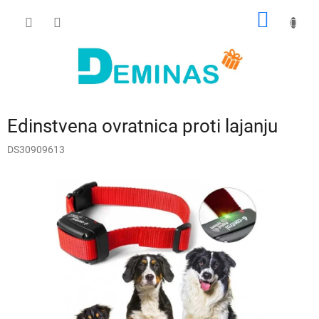
Preskoči
NAKUP
na
vsebino
VOZIČ
Edinstvena ovratnica proti lajanju
DS30909613