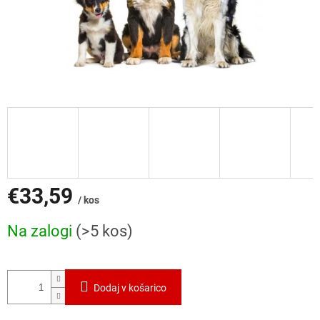
€33,59
/ kos
Cena
Na zalogi
(>5 kos)
mere:
Dodaj v košarico