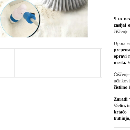
S to ne
zasijal 
čiščenje 
Uporaba
preprost
opravi 
mesta.
V
Čiščenje 
učinkov
čistilno
Zaradi v
ščetin, 
krtačo 
kuhinjo,