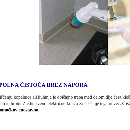
POLNA ČISTOČA BREZ NAPORA
čiščenju kopalnice ali kuhinje je običajno treba med delom dlje časa kle
nih in hrbtu. Z edinstveno električno krtačo za čiščenje tega ni več.
Čiš
pomočkov enostavno.