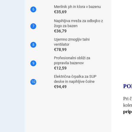
Merilnik ph in klora v bazenu
€35,69
Napihljiva mreža za odbojko z
žogo za bazen
€36,79
Izjemno zmogljiv talni
ventilator
€78,99
Profesionalni obliži za
popravila bazenov
€12,59
Električna črpalka za SUP
deske in napihljive čolne
PO
€94,49
Pri 
kole
pri