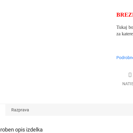
BREZ
Tukaj bo
za kater
Podrobne
NATI
Razprava
roben opis izdelka