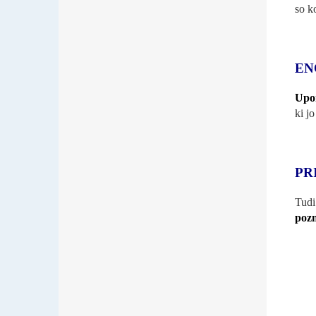
so ko
EN
Upor
ki j
PR
Tud
pozn