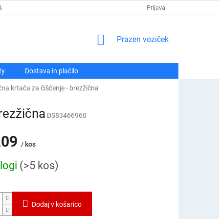
NJA
POLITIKA ZASEBNOSTI
REKLAMACIJE IN VRAČILA
Prijava
KO
NAKUPOVALNI
Prazen voziček
VOZIČEK
ty
Dostava in plačilo
čna krtača za čiščenje - brezžična
brezžična
DS83466960
,09
/ kos
logi
(>5 kos)
Dodaj v košarico