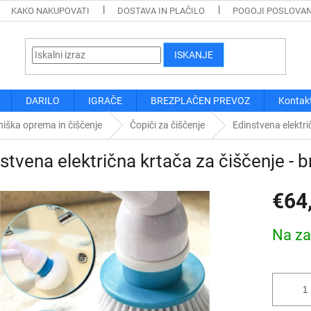
KAKO NAKUPOVATI
DOSTAVA IN PLAČILO
POGOJI POSLOVA
ISKANJE
DARILO
IGRAČE
BREZPLAČEN PREVOZ
Kontak
iška oprema in čiščenje
Čopiči za čiščenje
Edinstvena elektri
stvena električna krtača za čiščenje - 
€64
Cena
Na za
mere: