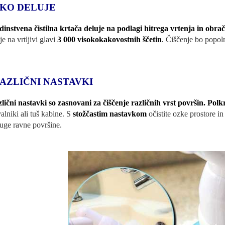
KO DELUJE
dinstvena čistilna krtača deluje na podlagi hitrega vrtenja in obr
je na vrtljivi glavi
3 000 visokokakovostnih ščetin
.
Čiščenje bo popol
RAZLIČNI NASTAVKI
zlični nastavki so zasnovani za čiščenje različnih vrst površin. Po
alniki ali tuš kabine. S
stožčastim nastavkom
očistite ozke prostore in
ruge ravne površine.