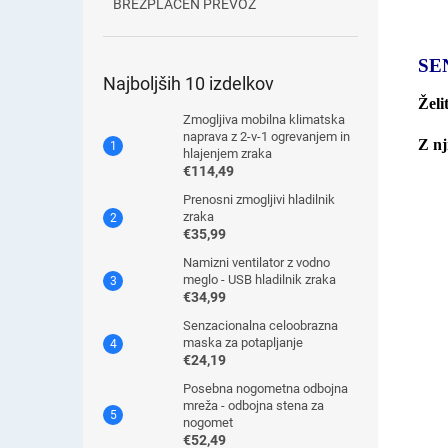
BREZPLAČEN PREVOZ
SE
Najboljših 10 izdelkov
Želi
Zmogljiva mobilna klimatska
naprava z 2-v-1 ogrevanjem in
Z nj
hlajenjem zraka
€114,49
Prenosni zmogljivi hladilnik
zraka
€35,99
Namizni ventilator z vodno
meglo - USB hladilnik zraka
€34,99
Senzacionalna celoobrazna
maska ​​za potapljanje
€24,19
Posebna nogometna odbojna
mreža - odbojna stena za
nogomet
€52,49