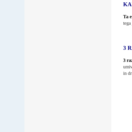
KA
Ta e
tega 
3 
3 ra
umiv
in d