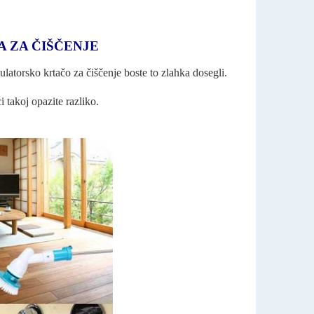
 ZA ČIŠČENJE
latorsko krtačo za čiščenje boste to zlahka dosegli.
 takoj opazite razliko.