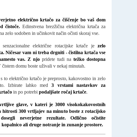
verjetno električno krtačo za čiščenje bo vaš dom
od čistoče.
Edinstvena brezžična električna krtača za
na zelo sodoben in učinkovit način očisti skoraj vse.
 senzacionalne električne rotacijske krtače je
zelo
a. Ničesar vam ni treba drgniti - čistilna krtača vse
namesto vas. Z njo
pridete tudi na
težko dostopna
 čistem domu boste uživali v nekaj minutah.
s to električno krtačo je preprosto, kakovostno in zelo
ito. Izbirate lahko med
3 vrstami nastavkov za
 krtačo
in po potrebi
podaljšate ročaj krtače
.
rtljive glave, v kateri je 3000 visokokakovostnih
in hitrosti 300 vrtljajev na minuto boste z rotacijsko
dosegli neverjetne rezultate. Odlično očistite
 kopalnico ali druge notranje in zunanje prostore.