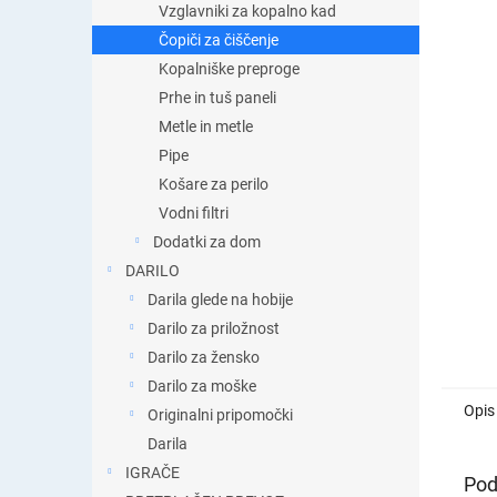
Vzglavniki za kopalno kad
Čopiči za čiščenje
Kopalniške preproge
Prhe in tuš paneli
Metle in metle
Pipe
Košare za perilo
Vodni filtri
Dodatki za dom
DARILO
Darila glede na hobije
Darilo za priložnost
Darilo za žensko
Darilo za moške
Opis
Originalni pripomočki
Darila
IGRAČE
Pod