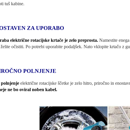
ti tuš kabine.
OSTAVEN ZA UPORABO
aba električne rotacijske krtače je zelo preprosta.
Namestite enega 
o želite očistiti. Po potrebi uporabite podaljšek. Nato vklopite krtačo z
IROČNO POLNJENJE
i
polnjenje
električne rotacijske ščetke je zelo hitro, priročno in enosta
eje ne bo oviral noben kabel.