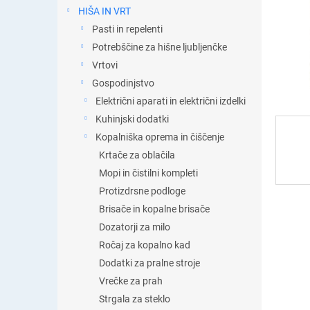
t
HIŠA IN VRT
i
Pasti in repelenti
c
a
Potrebščine za hišne ljubljenčke
Vrtovi
Gospodinjstvo
Električni aparati in električni izdelki
Kuhinjski dodatki
Kopalniška oprema in čiščenje
Krtače za oblačila
Mopi in čistilni kompleti
Protizdrsne podloge
Brisače in kopalne brisače
Dozatorji za milo
Ročaj za kopalno kad
Dodatki za pralne stroje
Vrečke za prah
Strgala za steklo