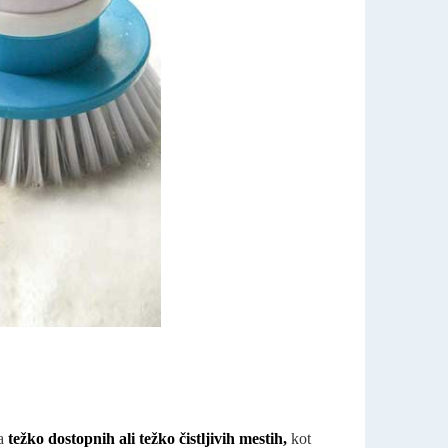
na
težko dostopnih ali težko čistljivih mestih,
kot