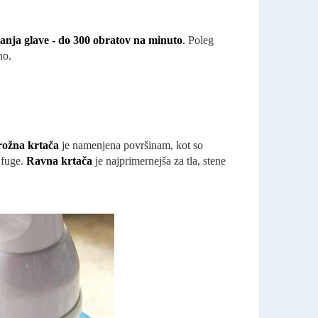
ačanja glave - do 300 obratov na minuto
.
Poleg
no.
lkrožna krtača
je namenjena površinam, kot so
 fuge.
Ravna krtača
je najprimernejša za tla, stene