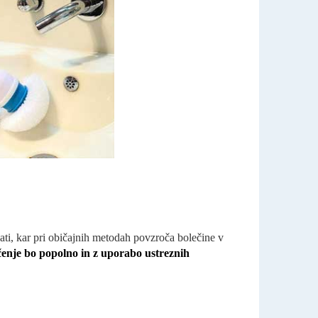
čati, kar pri običajnih metodah povzroča bolečine v
čenje bo popolno in z uporabo ustreznih