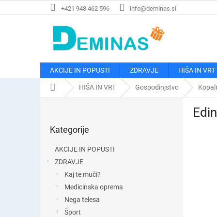
Preskoči
+421 948 462 596
info@deminas.si
na
vsebino
AKCIJE IN POPUSTI
ZDRAVJE
HIŠA IN VRT
Domača
HIŠA IN VRT
Gospodinjstvo
Kopaln
stran
S
Edin
t
Preskoči
r
Kategorije
kategorije
a
n
AKCIJE IN POPUSTI
s
ZDRAVJE
k
Kaj te muči?
a
v
Medicinska oprema
r
Nega telesa
s
Šport