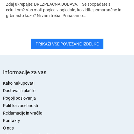
Zdaj ukrepajte: BREZPLAČNA DOBAVA. Se spopadate s
A
celulitom? Vas moti pogled v ogledalo, ko vidite pomarančno in
grbinasto kožo? Ni vam treba. Prinašamo...
Č
N
PRIKAŽI VSE POVEZANE IZDELKE
O
S
p
Informacije za vas
o
d
Kako nakupovati
n
Dostava in plačilo
j
Pogoji poslovanja
a
Politika zasebnosti
s
Reklamacije in vračila
t
Kontakty
r
O nas
a