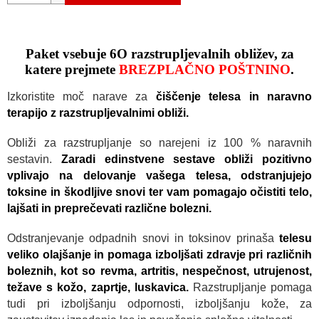
O
Paket vsebuje 6O razstrupljevalnih obližev, za
katere prejmete
BREZPLAČNO POŠTNINO
.
Izkoristite moč narave za
čiščenje telesa in naravno
terapijo z razstrupljevalnimi obliži.
Obliži za razstrupljanje so narejeni iz 100 % naravnih
sestavin.
Zaradi edinstvene sestave obliži pozitivno
vplivajo na delovanje vašega telesa, odstranjujejo
toksine in škodljive snovi ter vam pomagajo očistiti telo,
lajšati in preprečevati različne bolezni.
Odstranjevanje odpadnih snovi in toksinov prinaša
telesu
veliko olajšanje in pomaga izboljšati zdravje pri različnih
boleznih, kot so revma, artritis, nespečnost, utrujenost,
težave s kožo, zaprtje, luskavica.
Razstrupljanje pomaga
tudi pri izboljšanju odpornosti, izboljšanju kože, za