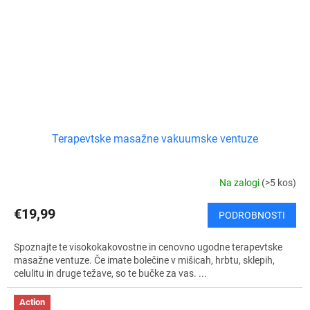
Terapevtske masažne vakuumske ventuze
Na zalogi
(>5 kos)
€19,99
PODROBNOSTI
Spoznajte te visokokakovostne in cenovno ugodne terapevtske
masažne ventuze. Če imate bolečine v mišicah, hrbtu, sklepih,
celulitu in druge težave, so te bučke za vas. ...
Action