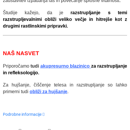
zaustavitev izpadanja las in povečanje splošne vitalnosti
.
Študije kažejo, da je
razstrupljanje s temi
razstrupljevalnimi obliži veliko večje in hitrejše kot z
drugimi rastlinskimi pripravki.
NAŠ NASVET
Priporočamo
tudi
akupresurno blazinico
za razstrupljanje
in refleksologijo.
Za hujšanje, čiščenje telesa in razstrupljanje so lahko
primerni tudi
obliži za
hujšanje
.
Podrobne informacije