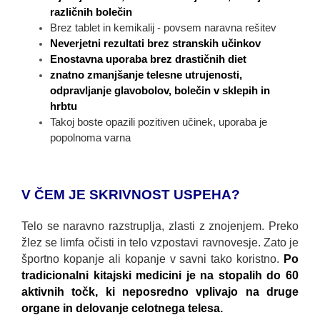
različnih bolečin
Brez tablet in kemikalij - povsem naravna rešitev
Neverjetni rezultati brez stranskih učinkov
Enostavna uporaba brez drastičnih diet
znatno zmanjšanje telesne utrujenosti,
odpravljanje glavobolov, bolečin v sklepih in
hrbtu
Takoj boste opazili pozitiven učinek, uporaba je
popolnoma varna
V ČEM JE SKRIVNOST USPEHA?
Telo se naravno razstruplja, zlasti z znojenjem. Preko
žlez se limfa očisti in telo vzpostavi ravnovesje. Zato je
športno kopanje ali kopanje v savni tako koristno.
Po
tradicionalni kitajski medicini je na stopalih do 60
aktivnih točk, ki neposredno vplivajo na druge
organe in delovanje celotnega telesa.