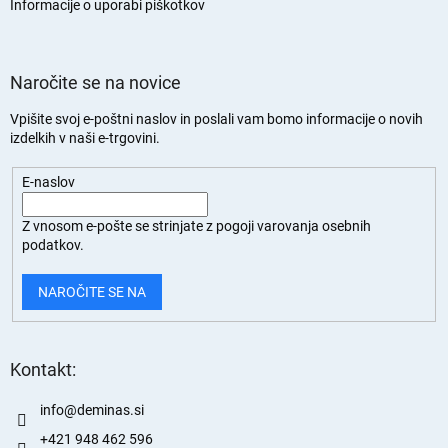
n
Informacije o uporabi piškotkov
Naročite se na novice
Vpišite svoj e-poštni naslov in poslali vam bomo informacije o novih
izdelkih v naši e-trgovini.
E-naslov
Z vnosom e-pošte se strinjate z
pogoji varovanja osebnih
podatkov.
NAROČITE SE NA
Kontakt:
info
@
deminas.si
+421 948 462 596