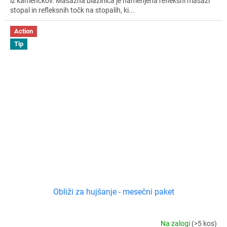
iz kamenčkov. Masažna blazinica je namenjena refleksni masaži
stopal in refleksnih točk na stopalih, ki...
Action
Tip
Obliži za hujšanje - mesečni paket
Na zalogi
(>5 kos)