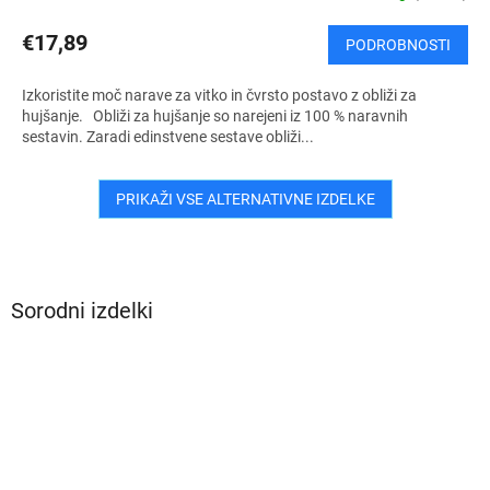
€17,89
PODROBNOSTI
Izkoristite moč narave za vitko in čvrsto postavo z obliži za
hujšanje. Obliži za hujšanje so narejeni iz 100 % naravnih
sestavin. Zaradi edinstvene sestave obliži...
PRIKAŽI VSE ALTERNATIVNE IZDELKE
Sorodni izdelki