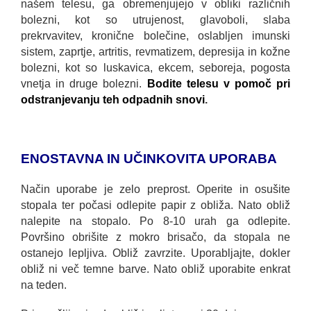
našem telesu, ga obremenjujejo v obliki različnih
bolezni, kot so utrujenost, glavoboli, slaba
prekrvavitev, kronične bolečine, oslabljen imunski
sistem, zaprtje, artritis, revmatizem, depresija in kožne
bolezni, kot so luskavica, ekcem, seboreja, pogosta
vnetja in druge bolezni.
Bodite telesu v pomoč pri
odstranjevanju teh odpadnih snovi
.
ENOSTAVNA IN UČINKOVITA UPORABA
Način uporabe je zelo preprost. Operite in osušite
stopala ter počasi odlepite papir z obliža. Nato obliž
nalepite na stopalo. Po 8-10 urah ga odlepite.
Površino obrišite z mokro brisačo, da stopala ne
ostanejo lepljiva. Obliž zavrzite. Uporabljajte, dokler
obliž ni več temne barve. Nato obliž uporabite enkrat
na teden.