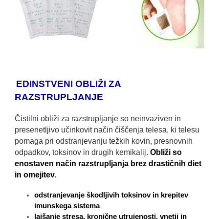
EDINSTVENI OBLIŽI ZA
RAZSTRUPLJANJE
Čistilni obliži za razstrupljanje so neinvaziven in
presenetljivo učinkovit način čiščenja telesa, ki telesu
pomaga pri odstranjevanju težkih kovin, presnovnih
odpadkov, toksinov in drugih kemikalij.
Obliži so
enostaven način razstrupljanja brez drastičnih diet
in omejitev.
odstranjevanje škodljivih toksinov in krepitev
imunskega sistema
lajšanje stresa, kronične utrujenosti, vnetij in