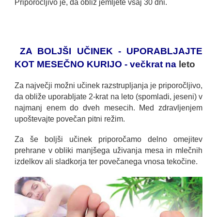
Priporočljivo je, da obliž jemljete vsaj 30 dni.
ZA BOLJŠI UČINEK - UPORABLJAJTE
KOT MESEČNO KURIJO - večkrat na
leto
Za največji možni učinek razstrupljanja je priporočljivo,
da obliže uporabljate 2-krat na leto (spomladi, jeseni) v
najmanj enem do dveh mesecih. Med zdravljenjem
upoštevajte povečan pitni režim.
Za še boljši učinek priporočamo delno omejitev
prehrane v obliki manjšega uživanja mesa in mlečnih
izdelkov ali sladkorja ter povečanega vnosa tekočine.