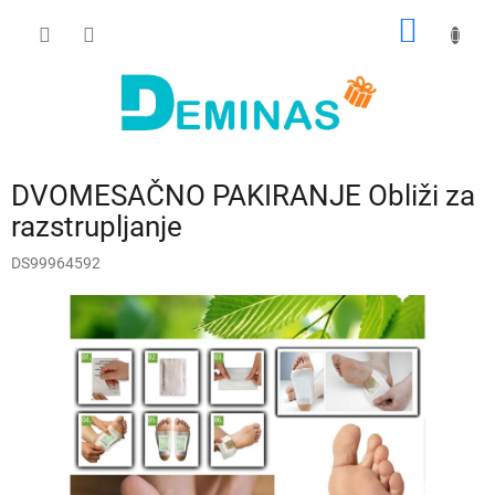
Preskoči
NAKUP
na
vsebino
VOZIČ
DVOMESAČNO PAKIRANJE Obliži za
razstrupljanje
DS99964592