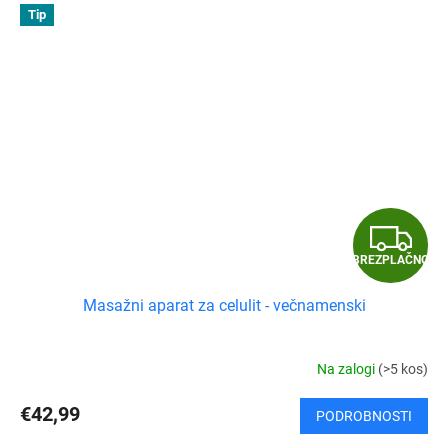
Tip
B
BREZPLAČNO
R
Masažni aparat za celulit - večnamenski
E
Z
Na zalogi
(>5 kos)
P
€42,99
PODROBNOSTI
L