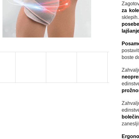
Zagotov
za kol
sklepih
posebej
lajšanj
Posame
postav
boste d
Zahva
neopren
edinstv
prožnost
Zahval
edinstv
boleči
zaneslj
Ergon