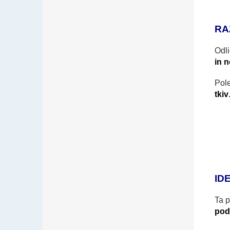
RA
Odli
in 
Pol
tkiv
ID
Ta p
pod