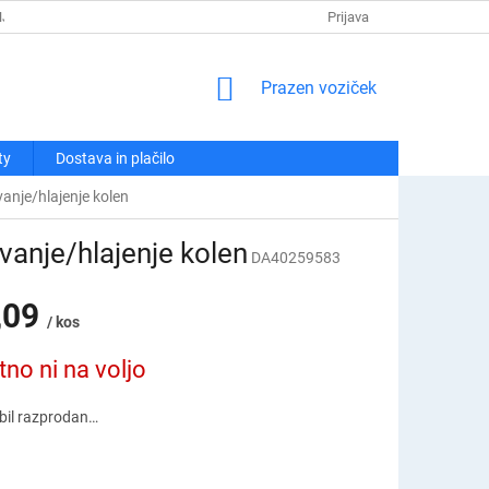
NJA
POLITIKA ZASEBNOSTI
REKLAMACIJE IN VRAČILA
Prijava
KO
NAKUPOVALNI
Prazen voziček
VOZIČEK
ty
Dostava in plačilo
nje/hlajenje kolen
anje/hlajenje kolen
DA40259583
,09
/ kos
tno ni na voljo
e bil razprodan…