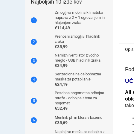
Najboljših 10 izdelkov
Zmogljiva mobilna klimatska
naprava z 2-v-1 ogrevanjem in
hlajenjem zraka
€114,49
Prenosni zmogljivi hladilnik
zraka
€35,99
Opis
Namizni ventilator z vodno
meglo - USB hladilnik zraka
€34,99
Pod
Senzacionalna celoobrazna
maska ​​za potapljanje
UČ
€24,19
Ali 
Posebna nogometna odbojna
mreža - odbojna stena za
obl
nogomet
tako
€52,49
Merilnik ph in klora v bazenu
€35,69
Napihljiva mreža za odbojko z