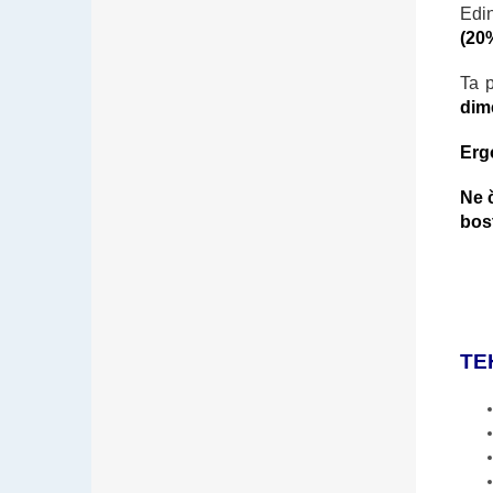
Edi
(20
Ta 
dim
Erg
Ne 
bos
TE