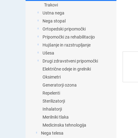
t
Trakovi
i
Ustna nega
c
a
Nega stopal
Ortopedski pripomočki
Pripomočki za rehabilitacijo
Hujšanje in razstrupljanje
Ušesa
Drugi zdravstveni pripomočki
Električne odeje in grelniki
Oksimetri
Generatorji ozona
Repelenti
Sterilizatorji
Inhalatorji
Merilniki tlaka
Medicinska tehnologija
Nega telesa