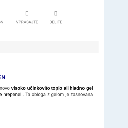
SNI
VPRAŠAJTE
DELITE
EN
 novo
visoko učinkovito toplo ali hladno gel
e hrepeneli
. Ta obloga z gelom je zasnovana