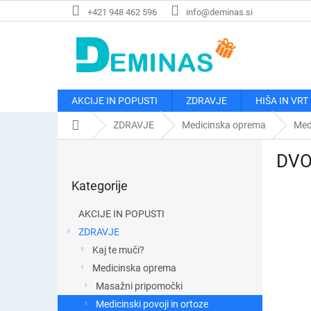
Preskoči
+421 948 462 596
info@deminas.si
na
vsebino
AKCIJE IN POPUSTI
ZDRAVJE
HIŠA IN VRT
Domača
ZDRAVJE
Medicinska oprema
Medi
stran
S
DVOJ
t
Preskoči
r
Kategorije
kategorije
a
n
AKCIJE IN POPUSTI
s
ZDRAVJE
k
Kaj te muči?
a
v
Medicinska oprema
r
Masažni pripomočki
s
Medicinski povoji in ortoze