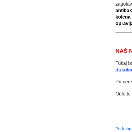
zagotav
antibak
kolena 
opravlj
NAŠ 
Tukaj b
dokole
Primere
Oglejte 
Podrobne