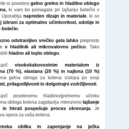
ite si posebno
gelno grelno in hladilno oblogo
ena,
ki vam bo pomagala pri lajšanju bolečin v
. Uporablja
napreden dizajn in materiale
, ki so
 izbrani za optimalno učinkovitost, udobje in
e bolečin
.
zno odstranljivo vrečko gela lahko
preprosto
ite
v hladilnik ali mikrovalovno pečico
.
Tako
obili
hladno ali toplo oblogo
.
ljujoč
visokokakovostnim materialom iz
a (70 %), elastana (20 %) in najlona (10 %)
ena gelna obloga za kolena izstopa po svoji
i, prilagodljivosti in dolgotrajni vzdržljivosti
.
jujoč posebnemu hladilno/grelnemu učinku
ena obloga kolena zagotavlja intenzivno
lajšanje
n in hkrati pospešuje proces okrevanja
.
Je
iva opora za vaša kolena.
omska oblika in zapenjanje na ježka