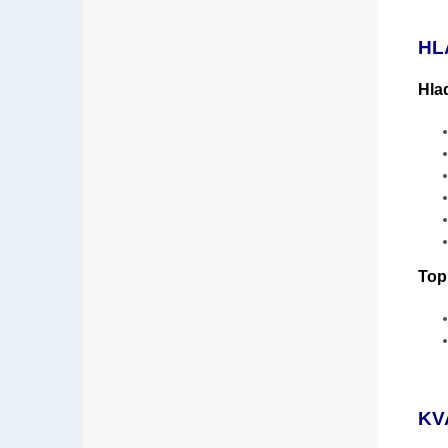
HL
Hla
Top
KV