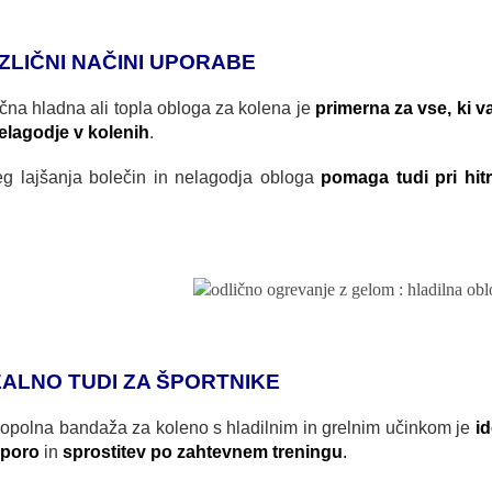
ZLIČNI NAČINI UPORABE
čna hladna ali topla obloga za kolena je
primerna za vse, ki v
nelagodje v kolenih
.
eg lajšanja bolečin in nelagodja obloga
pomaga tudi pri hitr
.
EALNO TUDI ZA ŠPORTNIKE
opolna bandaža za koleno s hladilnim in grelnim učinkom je
id
poro
in
sprostitev po zahtevnem treningu
.