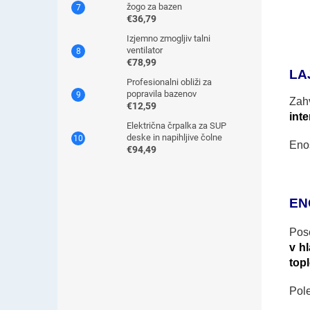
žogo za bazen
€36,79
Izjemno zmogljiv talni
ventilator
€78,99
LA
Profesionalni obliži za
popravila bazenov
Zah
€12,59
inte
Električna črpalka za SUP
deske in napihljive čolne
Enos
€94,49
EN
Pos
v hl
topl
Pol