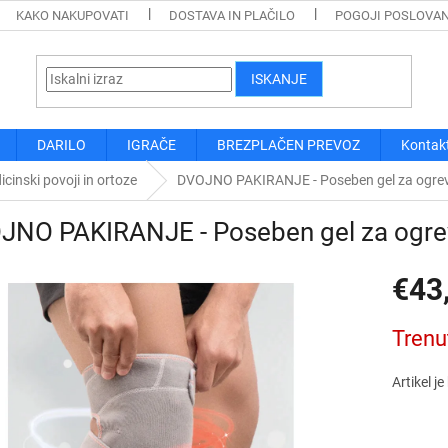
KAKO NAKUPOVATI
DOSTAVA IN PLAČILO
POGOJI POSLOVA
ISKANJE
DARILO
IGRAČE
BREZPLAČEN PREVOZ
Kontak
cinski povoji in ortoze
DVOJNO PAKIRANJE - Poseben gel za ogreva
NO PAKIRANJE - Poseben gel za ogrev
€43
Cena
Trenu
mere:
Artikel j