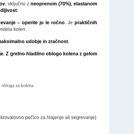
lov
, vključno z
neoprenom (70%), elastanom
dljivost
.
evanje – operite jo le ročno
.
Je
praktičnih
redela kolen.
aksimalno udobje in zračnost
.
nje. Z grelno-hladilno oblogo kolena z gelom
ikrovalovno pečico za hlajenje ali segrevanje)