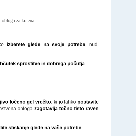
hko
izberete glede na svoje potrebe
, nudi
občutek sprostitve in dobrega počutja
.
jivo ločeno gel vrečko
, ki jo
lahko
postavite
instvena obloga
zagotavlja točno tisto raven
odite stiskanje glede na vaše potrebe
.