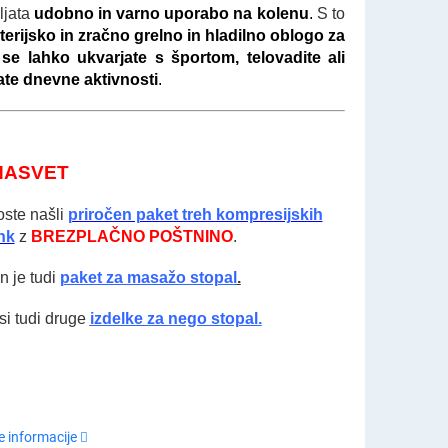
ljata
udobno in varno uporabo na kolenu
.
S to
terijsko in zračno grelno in hladilno oblogo za
se lahko ukvarjate s športom, telovadite ali
ate dnevne aktivnosti
.
NASVET
oste našli
priročen paket treh kompresijskih
nk
z
BREZPLAČNO POŠTNINO
.
n je tudi
paket za masažo stopal
.
si tudi druge
izdelke za nego stopal
.
 informacije