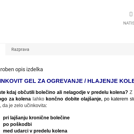
NATI
Razprava
roben opis izdelka
INKOVIT GEL ZA OGREVANJE / HLAJENJE KOL
ste kdaj občutili bolečino ali nelagodje v predelu kolena?
Z
ogo za kolena
lahko
končno dobite olajšanje,
po katerem st
, da je zelo učinkovita:
pri lajšanju kronične bolečine
po poškodbi
med udarci v predelu kolena