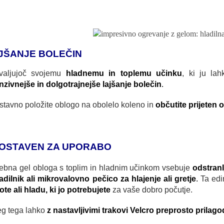
JŠANJE BOLEČIN
valjujoč svojemu
hladnemu in toplemu učinku
, ki ju la
nzivnejše in dolgotrajnejše lajšanje bolečin
.
tavno položite oblogo na obolelo koleno in
občutite prijeten 
OSTAVEN ZA UPORABO
ebna gel obloga s toplim in hladnim učinkom vsebuje
odstranl
adilnik ali mikrovalovno pečico za hlajenje ali gretje
.
Ta ed
ote ali hladu, ki jo potrebujete
za vaše dobro počutje.
eg tega lahko
z nastavljivimi trakovi Velcro preprosto prilag