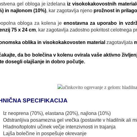
nstvena gel obloga je izdelana
iz visokokakovostnih materia
%) in najlonom (10%)
, kar zagotavlja njeno
prožnost in prilago
popolna obloga za kolena je
enostavna za uporabo in vzdrž
enzij 75 x 24 cm
, kar zagotavlja zadostno pokritost celotnega p
onomska oblika in visokokakovosten material
zagotavljata
m
čakajte, da bo bolečina v kolenu ovirala vaše aktivno življe
te dosegli olajšanje in dobro počutje.
HNIČNA SPECIFIKACIJA
Iz neoprena (70%), elastana (20%), najlona (10%)
Odstranljiva posamezna gel vrečka (postavite v hladilnik ali m
Hladno/toplotni učinek večje intenzivnosti in trajanja
Lajša bolečine in pospešuje okrevanje