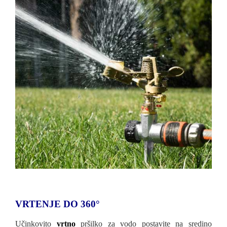
VRTENJE DO 360°
Učinkovito
vrtno
pršilko za vodo postavite na sredino