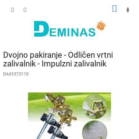
Preskoči
NAKUP
na
vsebino
VOZIČ
Dvojno pakiranje - Odličen vrtni
zalivalnik - Impulzni zalivalnik
DA43373110