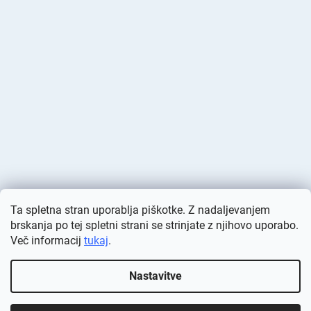
Ta spletna stran uporablja piškotke. Z nadaljevanjem
brskanja po tej spletni strani se strinjate z njihovo uporabo.
Več informacij
tukaj
.
Ustvaril Shoptet
Nastavitve
Avtorske pravice 2026
Deminas
. Vse pravice pridržane.
Urejanje