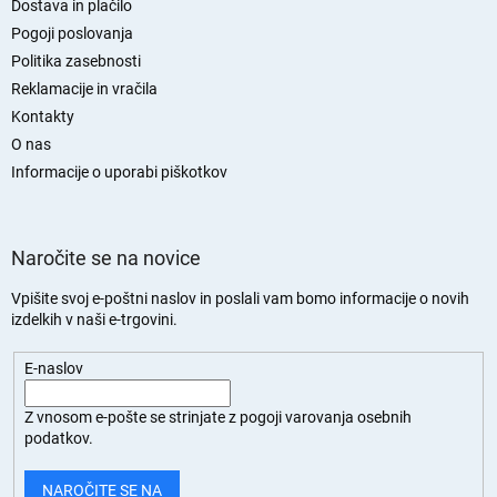
n
Dostava in plačilo
j
Pogoji poslovanja
a
Politika zasebnosti
s
Reklamacije in vračila
t
Kontakty
r
O nas
a
n
Informacije o uporabi piškotkov
Naročite se na novice
Vpišite svoj e-poštni naslov in poslali vam bomo informacije o novih
izdelkih v naši e-trgovini.
E-naslov
Z vnosom e-pošte se strinjate z
pogoji varovanja osebnih
podatkov.
NAROČITE SE NA