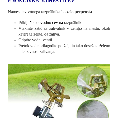
ENOSTAVNA NAMESTITEV
Namestitev vrtnega razpršilnika bo
zelo preprosta
.
Priključite dovodno cev na raz
pršilnik.
Vtaknite zatič za zalivalnik v zemljo na mestu, okoli
katerega želite, da zaliva.
Odprite vodni ventil.
Pretok vode prilagodite po želji in tako dosežete želeno
intenzivnost zalivanja.