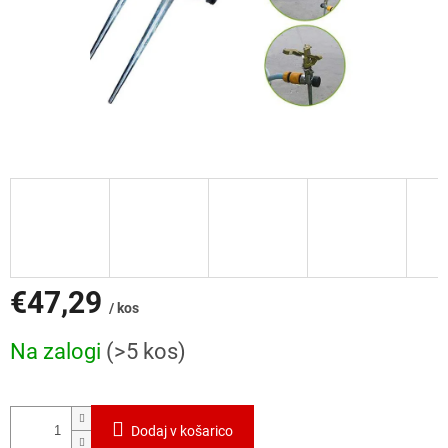
€47,29
/ kos
Cena
Na zalogi
(>5 kos)
mere:
Dodaj v košarico