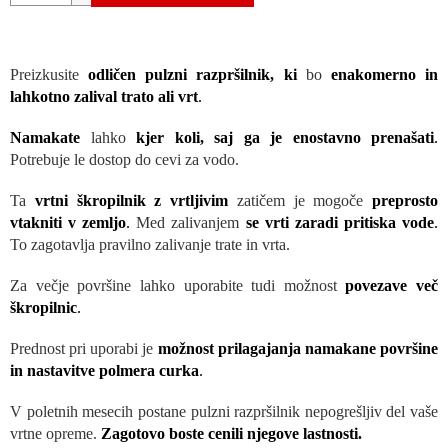
Preizkusite
odličen pulzni razpršilnik, ki
bo
enakomerno in
lahkotno zalival trato ali vrt
.
Namakate
lahko
kjer koli, saj ga je enostavno prenašati
.
Potrebuje le dostop do cevi za vodo.
Ta
vrtni škropilnik z vrtljivim
zatičem je mogoče
preprosto
vtakniti v zemljo
.
Med zalivanjem
se vrti zaradi pritiska vode
.
To zagotavlja pravilno zalivanje trate in vrta.
Za večje površine lahko uporabite tudi možnost
povezave več
škropilnic
.
Prednost pri uporabi je
možnost prilagajanja namakane površine
in nastavitve polmera curka
.
V poletnih mesecih postane pulzni razpršilnik nepogrešljiv del vaše
vrtne opreme.
Zagotovo boste cenili njegove lastnosti.