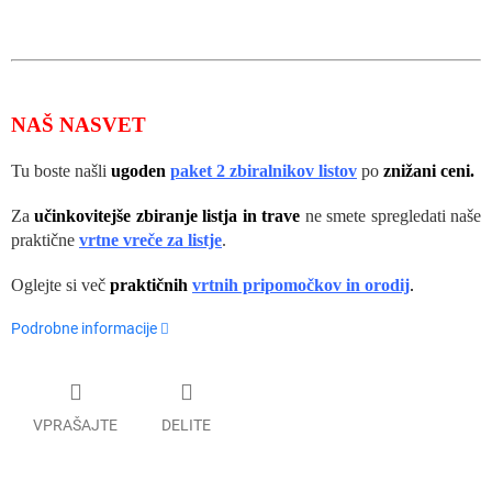
NAŠ NASVET
Tu boste našli
ugoden
paket 2 zbiralnikov listov
po
znižani ceni.
Za
učinkovitejše zbiranje listja in trave
ne smete spregledati naše
praktične
vrtne vreče za listje
.
Oglejte si več
praktičnih
vrtnih pripomočkov in orodij
.
Podrobne informacije
VPRAŠAJTE
DELITE