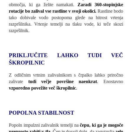
območja, ki ga želite namakati.
Zaradi 360-stopinjske
rotacije bo zalival vse rastline v svoji okolici.
Rastline bodo
tako dobivale vodo postopoma glede na hitrost vrtenja
razpršilnika. Vrtenje temelji na tlaku vode, ki teče skozi
razpršilnik.
PRIKLJUČITE LAHKO TUDI VEČ
ŠKROPILNIC
Z odličnim vrtnim zalivalnikom s črpalko lahko priročno
zalivate
tudi večje površine naenkrat
.
Enostavno
vzporedno povežite več škropilnic
.
POPOLNA STABILNOST
Popoln impulzni zalivalnik temelji na
čepu, ki ga je mogoče
preprosto zabiti v tla
.
Čep je dovolj dolg, da zagotavlja
z
elo