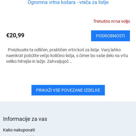
Ogromna vrtna košara - vreča za listje
Trenutno ni na voljo
€20,99
PODROBNOSTI
Preizkusite ta odličen, praktičen vrtni koš za listje. Vanj lahko
naenkrat položite večjo količino listja, s čimer bo vaše delo na vrtu
veliko hitrejše in lažje. Zahvaljujoč...
PRIKAŽI VSE POVEZANE IZDELKE
S
p
Informacije za vas
o
d
Kako nakupovati