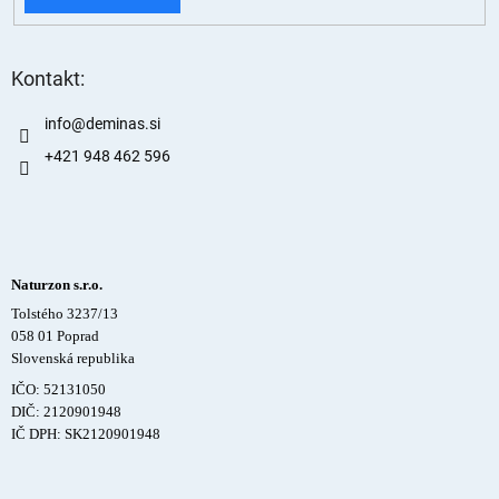
Kontakt:
info
@
deminas.si
+421 948 462 596
Naturzon s.r.o.
Tolstého 3237/13
058 01 Poprad
Slovenská republika
IČO: 52131050
DIČ: 2120901948
IČ DPH: SK2120901948