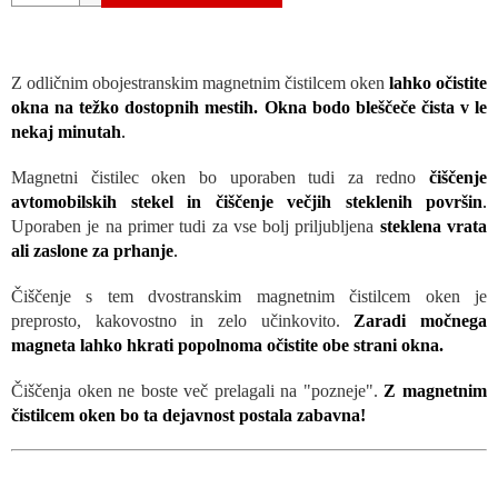
Z odličnim obojestranskim magnetnim čistilcem oken
lahko očistite
okna na težko dostopnih mestih. Okna bodo bleščeče čista v le
nekaj minutah
.
Magnetni čistilec oken bo uporaben tudi za redno
čiščenje
avtomobilskih stekel in čiščenje večjih steklenih površin
.
Uporaben je na primer tudi za vse bolj priljubljena
steklena vrata
ali zaslone za prhanje
.
Čiščenje s tem dvostranskim magnetnim čistilcem oken je
preprosto, kakovostno in zelo učinkovito.
Zaradi močnega
magneta lahko hkrati popolnoma očistite obe strani okna.
Čiščenja oken ne boste več prelagali na "pozneje".
Z magnetnim
čistilcem oken bo ta dejavnost postala zabavna!