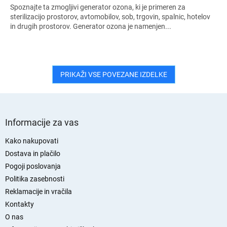
Spoznajte ta zmogljivi generator ozona, ki je primeren za
sterilizacijo prostorov, avtomobilov, sob, trgovin, spalnic, hotelov
in drugih prostorov. Generator ozona je namenjen...
PRIKAŽI VSE POVEZANE IZDELKE
S
p
Informacije za vas
o
d
Kako nakupovati
n
Dostava in plačilo
j
Pogoji poslovanja
a
Politika zasebnosti
s
Reklamacije in vračila
t
Kontakty
r
O nas
a