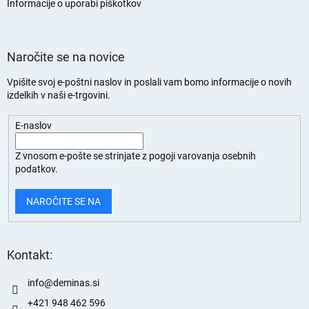
n
Informacije o uporabi piškotkov
Naročite se na novice
Vpišite svoj e-poštni naslov in poslali vam bomo informacije o novih
izdelkih v naši e-trgovini.
E-naslov
Z vnosom e-pošte se strinjate z
pogoji varovanja osebnih
podatkov.
NAROČITE SE NA
Kontakt:
info
@
deminas.si
+421 948 462 596