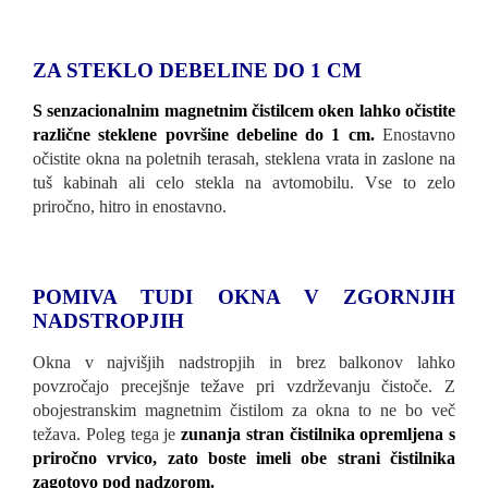
ZA STEKLO DEBELINE DO 1 CM
S senzacionalnim magnetnim čistilcem oken lahko očistite
različne steklene površine debeline do 1 cm.
Enostavno
očistite okna na poletnih terasah, steklena vrata in zaslone na
tuš kabinah ali celo stekla na avtomobilu. Vse to zelo
priročno, hitro in enostavno.
POMIVA TUDI OKNA V ZGORNJIH
NADSTROPJIH
Okna v najvišjih nadstropjih in brez balkonov lahko
povzročajo precejšnje težave pri vzdrževanju čistoče. Z
obojestranskim magnetnim čistilom za okna to ne bo več
težava. Poleg tega je
zunanja stran čistilnika opremljena s
priročno vrvico, zato boste imeli obe strani čistilnika
zagotovo pod nadzorom.