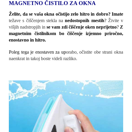
MAGNETNO ČISTILO ZA OKNA
Želite, da se vaša okna očistijo zelo hitro in dobro? Imate
težave s čiščenjem stekla na
nedostopnih mestih
?
Živite v
višjih nadstropjih in
se vam zdi čiščenje oken neprijetno
?
Z
magnetnim čistilnikom bo čiščenje izjemno priročno,
enostavno in hitro.
Poleg tega je enostaven za up
orabo, očistite
obe strani okna
naenkrat in takoj boste videli razliko.