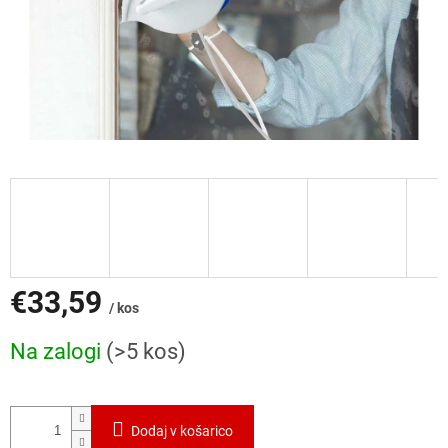
€33,59
/ kos
Cena
Na zalogi
(>5 kos)
mere:
Dodaj v košarico