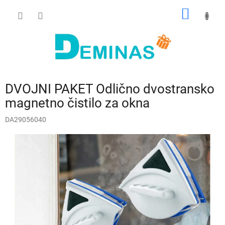
Preskoči
NAKUP
na
vsebino
VOZIČ
DVOJNI PAKET Odlično dvostransko
magnetno čistilo za okna
DA29056040