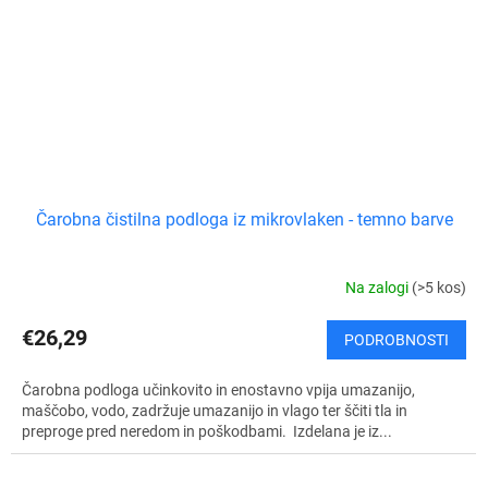
Čarobna čistilna podloga iz mikrovlaken - temno barve
Na zalogi
(>5 kos)
€26,29
PODROBNOSTI
Čarobna podloga učinkovito in enostavno vpija umazanijo,
maščobo, vodo, zadržuje umazanijo in vlago ter ščiti tla in
preproge pred neredom in poškodbami. Izdelana je iz...