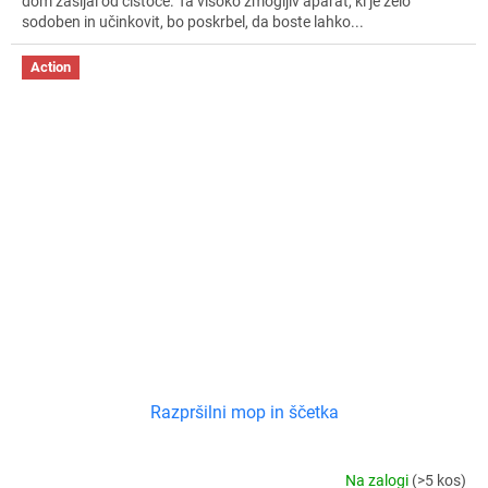
dom zasijal od čistoče. Ta visoko zmogljiv aparat, ki je zelo
sodoben in učinkovit, bo poskrbel, da boste lahko...
Action
Razpršilni mop in ščetka
Na zalogi
(>5 kos)