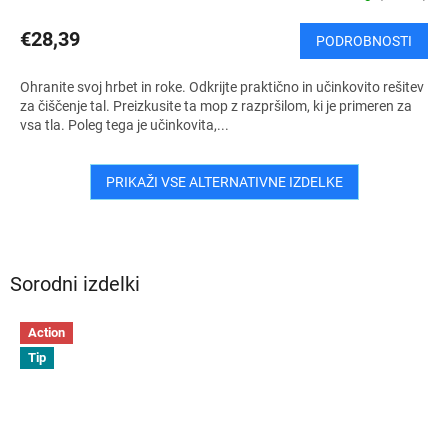
€28,39
PODROBNOSTI
Ohranite svoj hrbet in roke. Odkrijte praktično in učinkovito rešitev
za čiščenje tal. Preizkusite ta mop z razpršilom, ki je primeren za
vsa tla. Poleg tega je učinkovita,...
PRIKAŽI VSE ALTERNATIVNE IZDELKE
Sorodni izdelki
Action
Tip