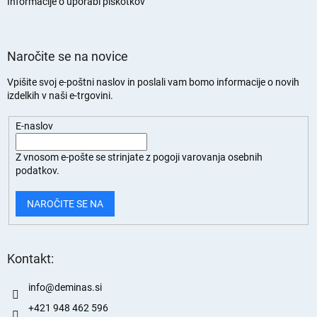
n
Informacije o uporabi piškotkov
Naročite se na novice
Vpišite svoj e-poštni naslov in poslali vam bomo informacije o novih
izdelkih v naši e-trgovini.
E-naslov
Z vnosom e-pošte se strinjate z
pogoji varovanja osebnih
podatkov.
NAROČITE SE NA
Kontakt:
info
@
deminas.si
+421 948 462 596