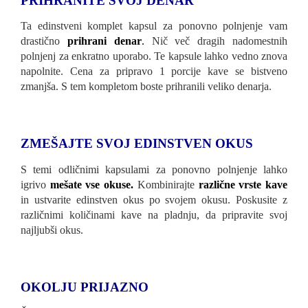
PRIHRANITE SVOJ DENAR
Ta edinstveni komplet kapsul za ponovno polnjenje vam
drastično
prihrani denar
.
Nič več dragih nadomestnih
polnjenj za enkratno uporabo. Te kapsule lahko vedno znova
napolnite. Cena za pripravo 1 porcije kave se bistveno
zmanjša. S tem kompletom boste prihranili veliko denarja.
ZMEŠAJTE SVOJ EDINSTVEN OKUS
S temi odličnimi kapsulami za ponovno polnjenje lahko
igrivo
mešate vse okuse.
Kombinirajte
različne vrste kave
in ustvarite edinstven okus po svojem okusu. Poskusite z
različnimi količinami kave na pladnju, da pripravite svoj
najljubši okus.
OKOLJU PRIJAZNO