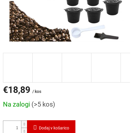
€18,89
/ kos
Cena
Na zalogi
(>5 kos)
mere:
Dodaj v košarico