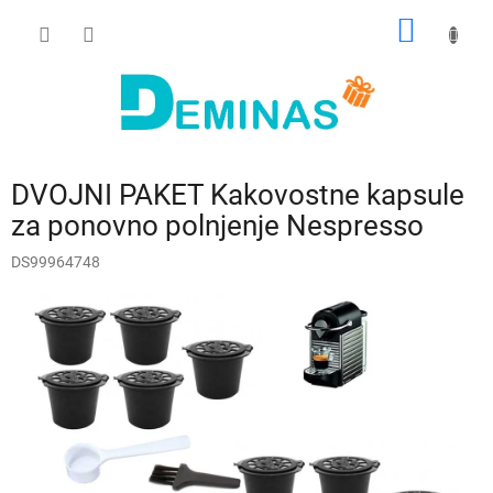
Preskoči
NAKUP
na
vsebino
VOZIČ
DVOJNI PAKET Kakovostne kapsule
za ponovno polnjenje Nespresso
DS99964748