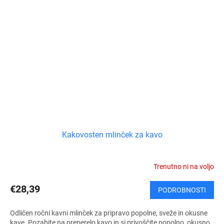
Kakovosten mlinček za kavo
Trenutno ni na voljo
€28,39
PODROBNOSTI
Odličen ročni kavni mlinček za pripravo popolne, sveže in okusne
kave. Pozabite na preperelo kavo in si privoščite popolno, okusno