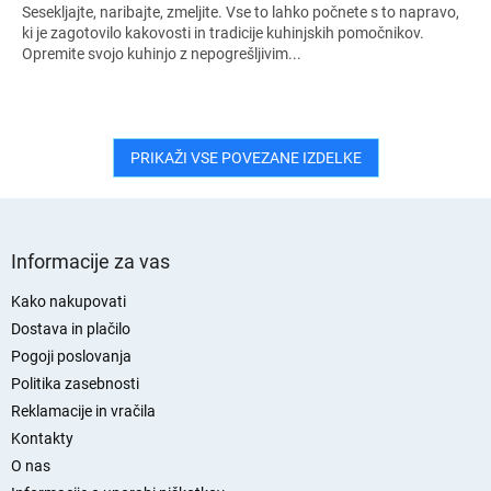
Sesekljajte, naribajte, zmeljite. Vse to lahko počnete s to napravo,
ki je zagotovilo kakovosti in tradicije kuhinjskih pomočnikov.
Opremite svojo kuhinjo z nepogrešljivim...
PRIKAŽI VSE POVEZANE IZDELKE
S
p
Informacije za vas
o
d
Kako nakupovati
n
Dostava in plačilo
j
Pogoji poslovanja
a
Politika zasebnosti
s
Reklamacije in vračila
t
Kontakty
r
O nas
a