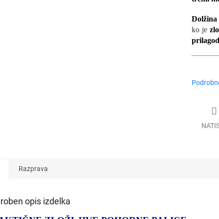
Dolžina 
ko je
zl
prilagod
Podrobne
NATI
Razprava
roben opis izdelka