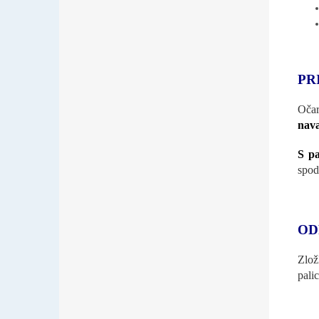
PR
Oča
nava
S pa
spod
OD
Zlož
pali