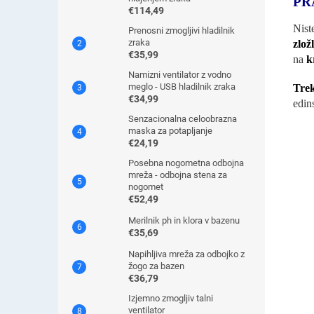
PR
€114,49
Nist
Prenosni zmogljivi hladilnik
zraka
zlož
€35,99
na
k
Namizni ventilator z vodno
meglo - USB hladilnik zraka
Tre
€34,99
edin
Senzacionalna celoobrazna
maska ​​za potapljanje
€24,19
Posebna nogometna odbojna
mreža - odbojna stena za
nogomet
€52,49
Merilnik ph in klora v bazenu
€35,69
Napihljiva mreža za odbojko z
žogo za bazen
€36,79
Izjemno zmogljiv talni
ventilator