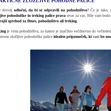
AKTIČNE ZLOŽLJIVE POHODNE PALICE
e dovolj
odločni, da bi se odpravili na pohodništvo
?
Če je tako, 
ljive pohodniške in treking palice prava
stvar za vas. Bile vam bod
rajši sprehod za fitnes, pohodništvo ali treking
.
king
je vrsta pohodništva, za katero je značilno večdnevno do večtede
stvene zložljive pohodniške palice
idealen pripomoček, ki
vam
bo nu