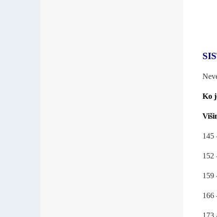
SI
Neve
Ko j
Viši
145 
152 
159 
166 
173 