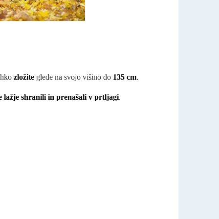
lahko
zložite
glede na svojo višino do
135 cm
.
e lažje shranili in prenašali v prtljagi
.