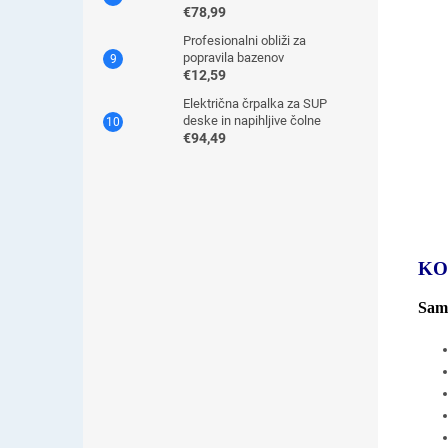
€78,99
Profesionalni obliži za
popravila bazenov
€12,59
Električna črpalka za SUP
deske in napihljive čolne
€94,49
KO
Samo