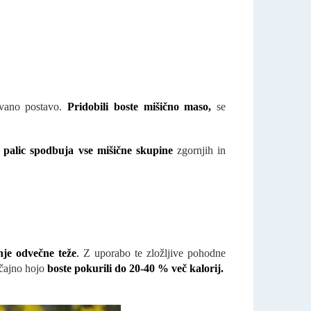
ovano postavo.
Pridobili boste mišično maso,
se
a
palic spodbuja vse mišične skupine
zgornjih in
nje odvečne teže
.
Z uporabo te zložljive pohodne
čajno hojo
boste pokurili do 20-40 % več kalorij.