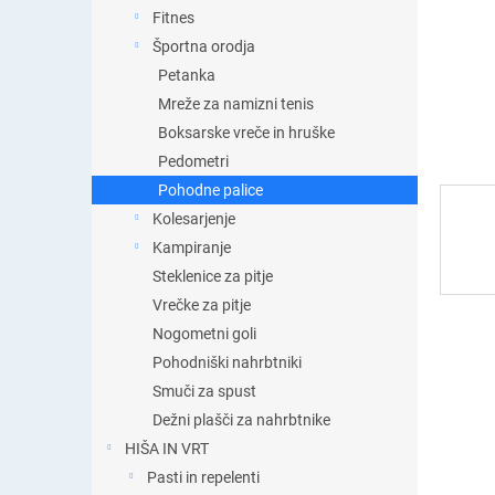
t
Fitnes
i
Športna orodja
c
a
Petanka
Mreže za namizni tenis
Boksarske vreče in hruške
Pedometri
Pohodne palice
Kolesarjenje
Kampiranje
Steklenice za pitje
Vrečke za pitje
Nogometni goli
Pohodniški nahrbtniki
Smuči za spust
Dežni plašči za nahrbtnike
HIŠA IN VRT
Pasti in repelenti