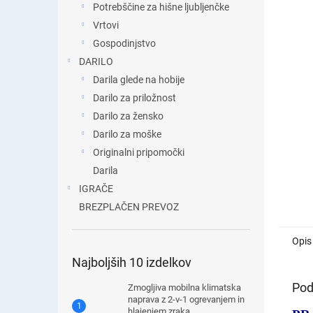
Potrebščine za hišne ljubljenčke
Vrtovi
Gospodinjstvo
DARILO
Darila glede na hobije
Darilo za priložnost
Darilo za žensko
Darilo za moške
Originalni pripomočki
Darila
IGRAČE
BREZPLAČEN PREVOZ
Opis
Najboljših 10 izdelkov
Pod
Zmogljiva mobilna klimatska
naprava z 2-v-1 ogrevanjem in
hlajenjem zraka