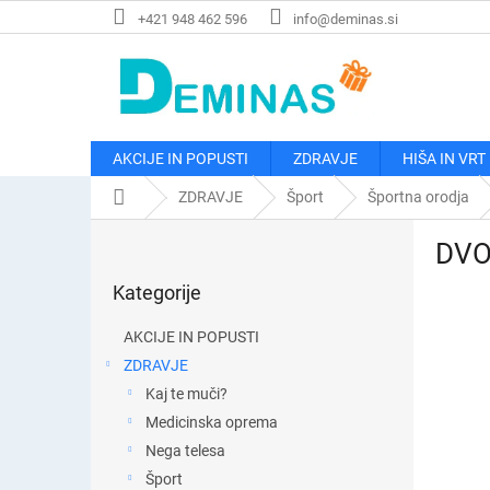
Preskoči
+421 948 462 596
info@deminas.si
na
vsebino
AKCIJE IN POPUSTI
ZDRAVJE
HIŠA IN VRT
Domača
ZDRAVJE
Šport
Športna orodja
stran
S
DVOJ
t
Preskoči
r
Kategorije
kategorije
a
n
AKCIJE IN POPUSTI
s
ZDRAVJE
k
Kaj te muči?
a
v
Medicinska oprema
r
Nega telesa
s
Šport