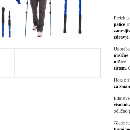
Preizku
palice
i
zaneslj
zdravje
.
Uporaba
mišične
mišice
.
H
sistem
.
O
Hoja z z
za zmanj
Edinstv
visokok
odlično
Glede na
tremi m