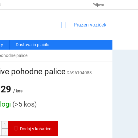
NJA
POLITIKA ZASEBNOSTI
REKLAMACIJE IN VRAČILA
Prijava
KO
NAKUPOVALNI
Prazen voziček
VOZIČEK
ty
Dostava in plačilo
pohodne palice
ive pohodne palice
DA96104088
,29
/ kos
logi
(>5 kos)
Dodaj v košarico