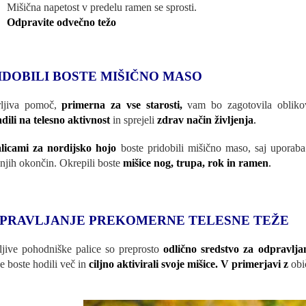
Mišična napetost v predelu ramen se sprosti.
Odpravite odvečno težo
IDOBILI BOSTE MIŠIČNO MASO
rljiva pomoč,
primerna za vse starosti,
vam bo zagotovila oblik
dili na telesno aktivnost
in sprejeli
zdrav način življenja
.
licami za nordijsko hojo
boste pridobili mišično maso, saj uporab
njih okončin. Okrepili boste
mišice nog, trupa, rok in ramen
.
PRAVLJANJE PREKOMERNE TELESNE TEŽE
ljive pohodniške palice so preprosto
odlično sredstvo za odpravlja
ce boste hodili več in
ciljno aktivirali svoje mišice. V primerjavi z
obi