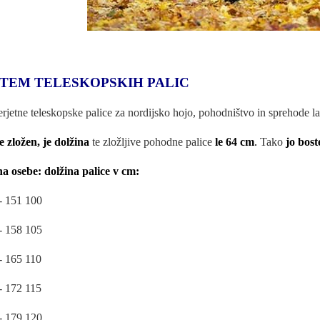
STEM TELESKOPSKIH PALIC
rjetne teleskopske palice za nordijsko hojo, pohodništvo in sprehode 
e zložen, je dolžina
te zložljive pohodne palice
le 64 cm
.
Tako
jo bost
na osebe: dolžina palice v cm:
- 151 100
- 158 105
- 165 110
- 172 115
- 179 120