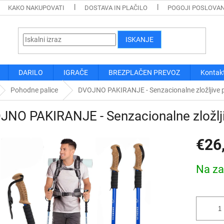
KAKO NAKUPOVATI
DOSTAVA IN PLAČILO
POGOJI POSLOVA
ISKANJE
DARILO
IGRAČE
BREZPLAČEN PREVOZ
Kontak
Pohodne palice
DVOJNO PAKIRANJE - Senzacionalne zložljive 
NO PAKIRANJE - Senzacionalne zložlj
€26
Cena
Na za
mere: