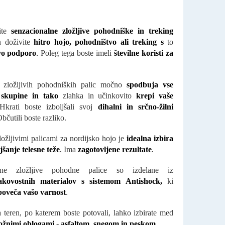
site
senzacionalne zložljive pohodniške in treking
n doživite
hitro hojo, pohodništvo ali treking s
to
ivo podporo
.
Poleg tega boste imeli
številne koristi za
 zložljivih pohodniških palic močno
spodbuja vse
 skupine in tako
zlahka in učinkovito
krepi vaše
krati boste izboljšali svoj
dihalni in srčno-žilni
bčutili boste razliko.
ložljivimi palicami za nordijsko hojo je
idealna izbira
šanje telesne teže
.
Ima
zagotovljene rezultate
.
ene zložljive pohodne palice so izdelane iz
akovostnih materialov s sistemom Antishock,
ki
poveča vašo varnost
.
 teren, po katerem boste potovali, lahko izbirate med
ožnimi oblogami - asfaltom, snegom in peskom
.