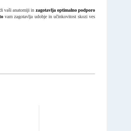
i vaši anatomiji in
zagotavlja optimalno podporo
to
vam zagotavlja udobje in učinkovitost skozi ves