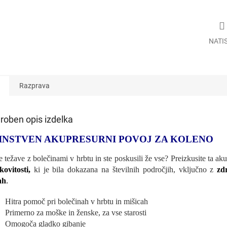
NATI
Razprava
roben opis izdelka
INSTVEN AKUPRESURNI POVOJ ZA KOLENO
e težave z bolečinami v hrbtu in ste poskusili že vse? Preizkusite ta ak
kovitosti,
ki je bila dokazana na številnih področjih, vključno z
zd
ah
.
Hitra pomoč pri bolečinah v hrbtu in mišicah
Primerno za moške in ženske, za vse starosti
Omogoča gladko gibanje