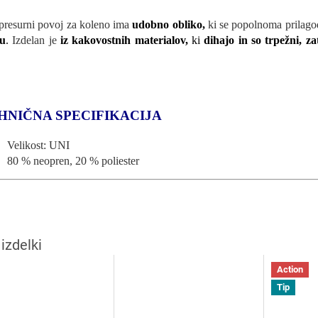
resurni povoj za koleno ima
udobno obliko,
ki se popolnoma prilagod
su
.
Izdelan je
iz kakovostnih materialov,
ki
dihajo in so trpežni, za
HNIČNA SPECIFIKACIJA
Velikost: UNI
80 % neopren, 20 % poliester
Action
Tip