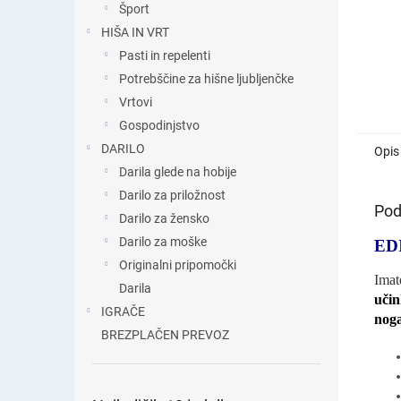
Šport
HIŠA IN VRT
Pasti in repelenti
Potrebščine za hišne ljubljenčke
Vrtovi
Gospodinjstvo
DARILO
Opis
Darila glede na hobije
Darilo za priložnost
Pod
Darilo za žensko
Darilo za moške
ED
Originalni pripomočki
Imat
Darila
učin
IGRAČE
nog
BREZPLAČEN PREVOZ