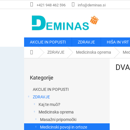
Preskoči
+421 948 462 596
info@deminas.si
na
vsebino
AKCIJE IN POPUSTI
ZDRAVJE
HIŠA IN VRT
Domača
ZDRAVJE
Medicinska oprema
Medi
stran
S
DVA 
t
Preskoči
r
Kategorije
kategorije
a
n
AKCIJE IN POPUSTI
s
ZDRAVJE
k
Kaj te muči?
a
v
Medicinska oprema
r
Masažni pripomočki
s
Medicinski povoji in ortoze