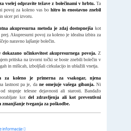
a vselej odpravite težave z bolečinami v hrbtu.
Ta
ni povoj za koleno vas bo
hitro in enostavno znebil
in sicer pri izvoru.
ntna akupresurna metoda je zdaj dostopnejša
kot
 prej. Akupresurni povoj za koleno je idealna izbira za
 iščejo naravno lajšanje bolečin.
e dokazano učinkovitost akupresurnega povoja.
Z
em pritiska na izvorni točki se boste znebili bolečin v
gah in mišicah, izboljšali cirkulacijo in ublažili vnetja.
a za koleno je primerna za vsakogar, njena
na lastnost pa je, da
ne omejuje vašega gibanja.
Ni
od stopnje telesne dejavnosti ali starosti. Bandažo
porabljate kot
del zdravljenja ali kot preventivni
a zmanjšanje tveganja za poškodbe.
 informacije