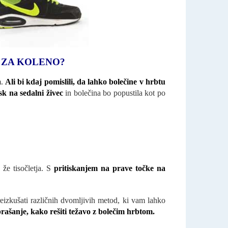
 ZA KOLENO?
m.
Ali bi kdaj pomislili, da lahko bolečine v hrbtu
isk na sedalni živec
in bolečina bo popustila kot po
že tisočletja. S
pritiskanjem na prave točke na
preizkušati različnih dvomljivih metod, ki vam lahko
ašanje, kako rešiti težavo z bolečim hrbtom.