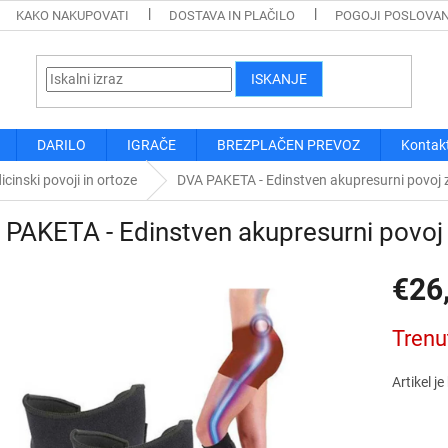
KAKO NAKUPOVATI
DOSTAVA IN PLAČILO
POGOJI POSLOVA
ISKANJE
DARILO
IGRAČE
BREZPLAČEN PREVOZ
Kontak
cinski povoji in ortoze
DVA PAKETA - Edinstven akupresurni povoj 
PAKETA - Edinstven akupresurni povoj
€26
Cena
Trenu
mere:
Artikel j