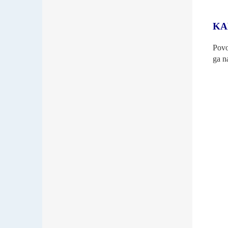
KA
Povo
ga n