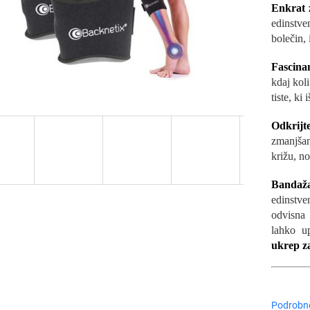
Enkrat z
edinstve
bolečin, 
Fascina
kdaj koli
tiste, ki
Odkrijt
zmanjšanj
križu, no
Bandaž
edinstve
odvisna 
lahko u
ukrep z
Podrobne