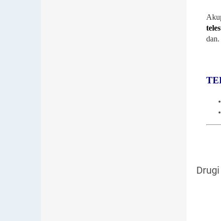
Akup
tele
dan.
TE