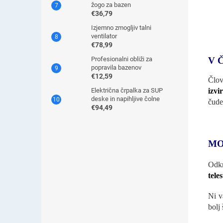
žogo za bazen
€36,79
Izjemno zmogljiv talni
ventilator
€78,99
V 
Profesionalni obliži za
popravila bazenov
€12,59
Člov
izvi
Električna črpalka za SUP
deske in napihljive čolne
čude
€94,49
MO
Odkr
tele
Ni v
bolj 