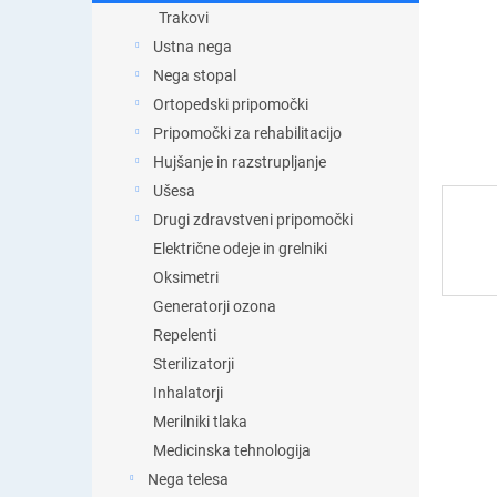
t
Trakovi
i
Ustna nega
c
a
Nega stopal
Ortopedski pripomočki
Pripomočki za rehabilitacijo
Hujšanje in razstrupljanje
Ušesa
Drugi zdravstveni pripomočki
Električne odeje in grelniki
Oksimetri
Generatorji ozona
Repelenti
Sterilizatorji
Inhalatorji
Merilniki tlaka
Medicinska tehnologija
Nega telesa