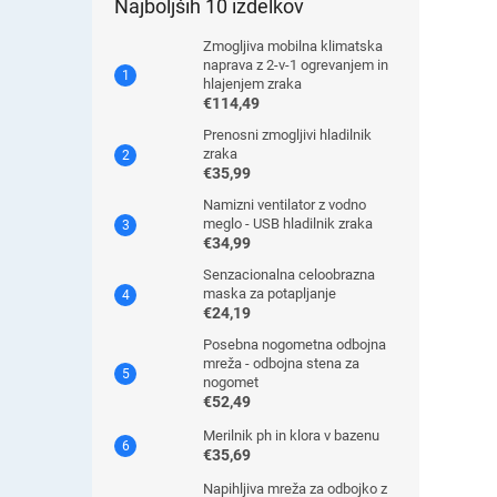
Najboljših 10 izdelkov
Zmogljiva mobilna klimatska
naprava z 2-v-1 ogrevanjem in
hlajenjem zraka
€114,49
Prenosni zmogljivi hladilnik
zraka
€35,99
Namizni ventilator z vodno
meglo - USB hladilnik zraka
€34,99
Senzacionalna celoobrazna
maska ​​za potapljanje
€24,19
Posebna nogometna odbojna
mreža - odbojna stena za
nogomet
€52,49
Merilnik ph in klora v bazenu
€35,69
Napihljiva mreža za odbojko z