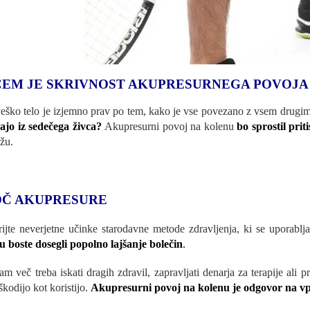
ČEM JE SKRIVNOST AKUPRESURNEGA POVOJA
eško telo je izjemno prav po tem, kako je vse povezano z vsem drugi
rajo iz sedečega živca?
Akupresurni povoj na kolenu
bo sprostil prit
žu.
Č AKUPRESURE
ijte neverjetne učinke starodavne metode zdravljenja, ki se uporablja 
su boste dosegli popolno lajšanje bolečin
.
am več treba iskati dragih zdravil, zapravljati denarja za terapije ali 
škodijo kot koristijo.
Akupresurni povoj na kolenu je odgovor na vpr