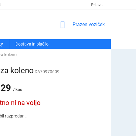
NJA
POLITIKA ZASEBNOSTI
REKLAMACIJE IN VRAČILA
Prijava
KO
NAKUPOVALNI
Prazen voziček
VOZIČEK
ty
Dostava in plačilo
za koleno
 za koleno
DA70970609
,29
/ kos
tno ni na voljo
e bil razprodan…