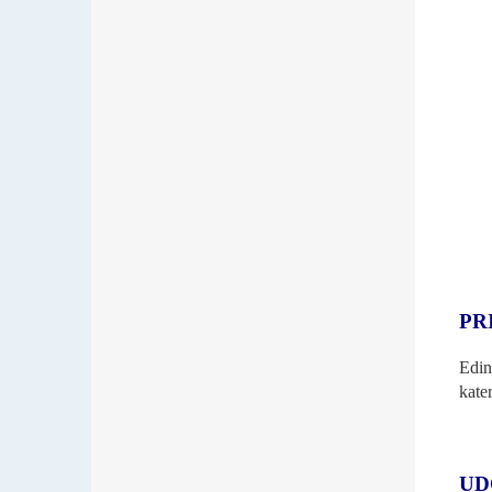
PR
Edin
kate
UD