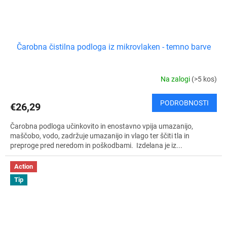
Čarobna čistilna podloga iz mikrovlaken - temno barve
Na zalogi
(>5 kos)
PODROBNOSTI
€26,29
Čarobna podloga učinkovito in enostavno vpija umazanijo,
maščobo, vodo, zadržuje umazanijo in vlago ter ščiti tla in
preproge pred neredom in poškodbami. Izdelana je iz...
Action
Tip