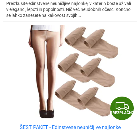
Preizkusite edinstvene neuničljive najlonke, v katerih boste uživali
v eleganci, lepoti in popolnosti. Nič več neudobnih očesc! Končno
se lahko zanesete na kakovost svojih...
B
BREZPLAČNO
R
ŠEST PAKET - Edinstvene neuničljive najlonke
E