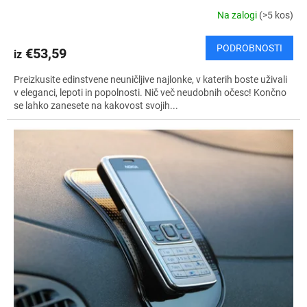
Z
Na zalogi
(>5 kos)
P
PODROBNOSTI
€53,59
iz
L
Preizkusite edinstvene neuničljive najlonke, v katerih boste uživali
A
v eleganci, lepoti in popolnosti. Nič več neudobnih očesc! Končno
se lahko zanesete na kakovost svojih...
Č
N
O