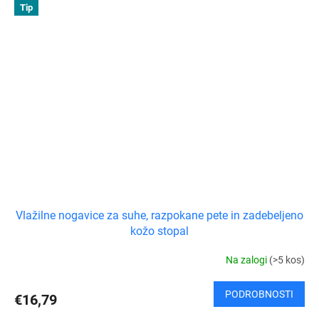
Tip
Vlažilne nogavice za suhe, razpokane pete in zadebeljeno
kožo stopal
Na zalogi
(>5 kos)
PODROBNOSTI
€16,79