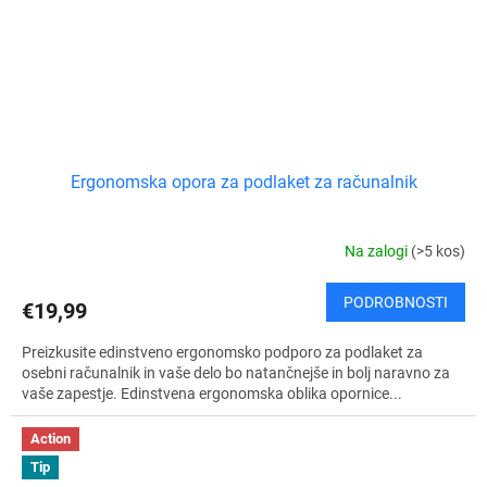
Ergonomska opora za podlaket za računalnik
Na zalogi
(>5 kos)
PODROBNOSTI
€19,99
Preizkusite edinstveno ergonomsko podporo za podlaket za
osebni računalnik in vaše delo bo natančnejše in bolj naravno za
vaše zapestje. Edinstvena ergonomska oblika opornice...
Action
Tip