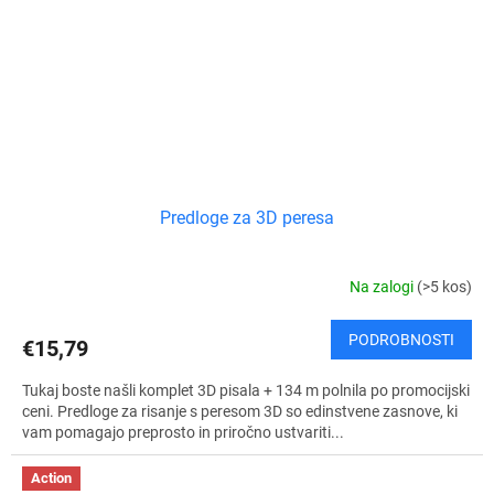
Predloge za 3D peresa
Na zalogi
(>5 kos)
PODROBNOSTI
€15,79
Tukaj boste našli komplet 3D pisala + 134 m polnila po promocijski
ceni. Predloge za risanje s peresom 3D so edinstvene zasnove, ki
vam pomagajo preprosto in priročno ustvariti...
Action