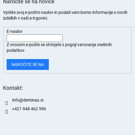
Naročite se na novice
a
š
Vpišite svoj e-poštni naslov in poslali vam bomo informacije o novih
t
izdelkih v naši e-trgovini.
e
v
a
E-naslov
n
j
Z vnosom e-pošte se strinjate z
pogoji varovanja osebnih
e
podatkov.
NAROČITE SE NA
Kontakt:
info
@
deminas.si
+421 948 462 596