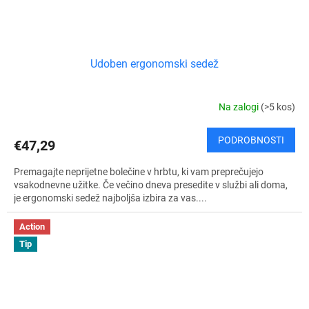
Udoben ergonomski sedež
Na zalogi
(>5 kos)
PODROBNOSTI
€47,29
Premagajte neprijetne bolečine v hrbtu, ki vam preprečujejo
vsakodnevne užitke. Če večino dneva presedite v službi ali doma,
je ergonomski sedež najboljša izbira za vas....
Action
Tip