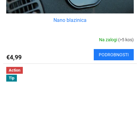
Nano blazinica
Na zalogi
(>5 kos)
PODROBNOSTI
€4,99
Action
Tip