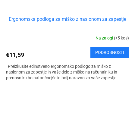
Ergonomska podloga za miško z naslonom za zapestje
Na zalogi
(>5 kos)
PODROBNOSTI
€11,59
Preizkusite edinstveno ergonomsko podlogo za miško z
naslonom za zapestje in vaše delo z miško na računalniku in
prenosniku bo natančnejše in bolj naravno za vaše zapestje....