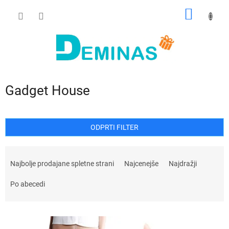
Preskoči
NAKUP
na
vsebino
VOZIČ
Gadget House
ODPRTI FILTER
R
a
Najbolje prodajane spletne strani
Najcenejše
Najdražji
z
v
Po abecedi
r
š
S
č
e