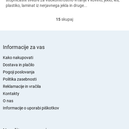
stopničaste svedre za visokohitrostno vrtanje v kovino, jeklo, les,
plastiko, laminat iz nerjavnega jekla in druge...
15
skupaj
K
o
n
t
S
r
p
Informacije za vas
o
o
l
d
Kako nakupovati
n
n
Dostava in plačilo
i
j
e
Pogoji poslovanja
l
a
Politika zasebnosti
e
s
Reklamacije in vračila
m
t
e
Kontakty
r
n
O nas
a
t
n
Informacije o uporabi piškotkov
i
z
a
n