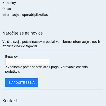
e
Kontakty
r
n
O nas
a
t
n
Informacije o uporabi piškotkov
i
z
a
n
Naročite se na novice
a
š
Vpišite svoj e-poštni naslov in poslali vam bomo informacije o novih
t
izdelkih v naši e-trgovini.
e
v
a
E-naslov
n
j
Z vnosom e-pošte se strinjate z
pogoji varovanja osebnih
e
podatkov.
NAROČITE SE NA
Kontakt: