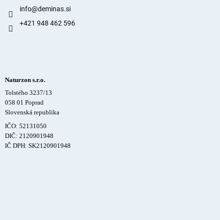
info
@
deminas.si
+421 948 462 596
Naturzon s.r.o.
Tolstého 3237/13
058 01 Poprad
Slovenská republika
IČO: 52131050
DIČ: 2120901948
IČ DPH: SK2120901948