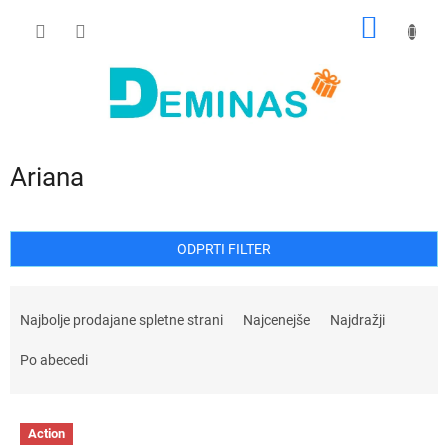
Preskoči
NAKUP
na
vsebino
VOZIČ
Ariana
ODPRTI FILTER
R
a
Najbolje prodajane spletne strani
Najcenejše
Najdražji
z
v
Po abecedi
r
š
S
č
Action
e