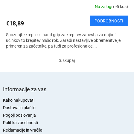
Na zalogi
(>5 kos)
PODROBNOSTI
€18,89
Spoznajte krepilec - hand grip za krepitev zapestja za najbolj
učinkovito krepitev mišic rok. Zaradi nastavljive obremenitve je
primeren za začetnike, pa tudi za profesionalce,...
2
skupaj
K
o
n
t
S
r
p
Informacije za vas
o
o
l
d
Kako nakupovati
n
n
Dostava in plačilo
i
j
e
Pogoji poslovanja
l
a
Politika zasebnosti
e
s
Reklamacije in vračila
m
t