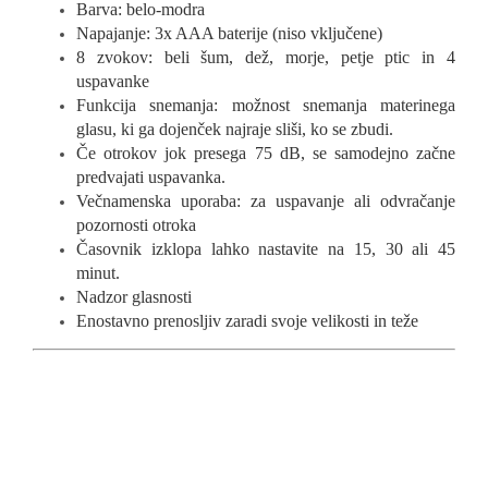
Barva: belo-modra
Napajanje: 3x AAA baterije (niso vključene)
8 zvokov: beli šum, dež, morje, petje ptic in 4
uspavanke
Funkcija snemanja: možnost snemanja materinega
glasu, ki ga dojenček najraje sliši, ko se zbudi.
Če otrokov jok presega 75 dB, se samodejno začne
predvajati uspavanka.
Večnamenska uporaba: za uspavanje ali odvračanje
pozornosti otroka
Časovnik izklopa lahko nastavite na 15, 30 ali 45
minut.
Nadzor glasnosti
Enostavno prenosljiv zaradi svoje velikosti in teže