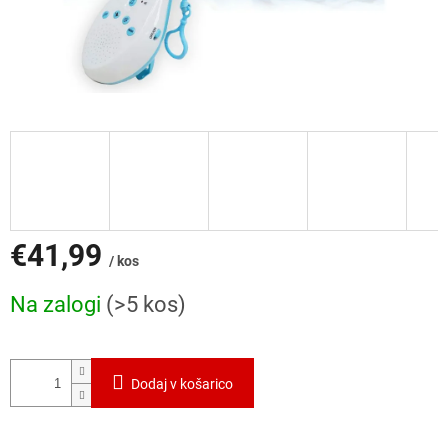
€41,99
/ kos
Cena
Na zalogi
(>5 kos)
mere:
Dodaj v košarico