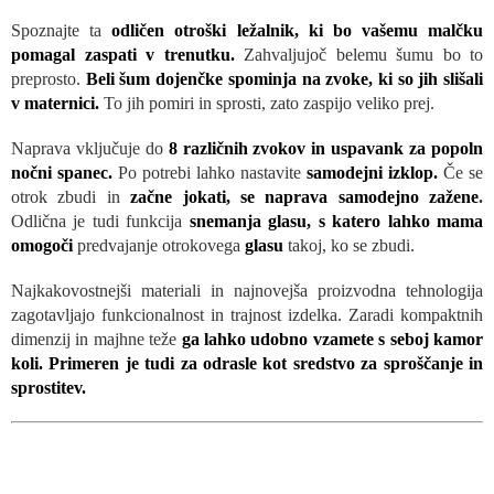
Spoznajte ta
odličen otroški ležalnik, ki bo vašemu malčku
pomagal zaspati v trenutku.
Zahvaljujoč belemu šumu bo to
preprosto.
Beli šum dojenčke spominja na zvoke, ki so jih slišali
v maternici.
To jih pomiri in sprosti, zato zaspijo veliko prej.
Naprava vključuje do
8 različnih zvokov in uspavank za popoln
nočni spanec.
Po potrebi lahko nastavite
samodejni izklop.
Če se
otrok zbudi in
začne jokati, se naprava samodejno zažene
.
Odlična je tudi funkcija
snemanja glasu, s katero lahko mama
omogoči
predvajanje otrokovega
glasu
takoj, ko se zbudi.
Najkakovostnejši materiali in najnovejša proizvodna tehnologija
zagotavljajo funkcionalnost in trajnost izdelka. Zaradi kompaktnih
dimenzij in majhne teže
ga lahko udobno vzamete s seboj kamor
koli. Primeren je tudi za odrasle kot sredstvo za sproščanje in
sprostitev.