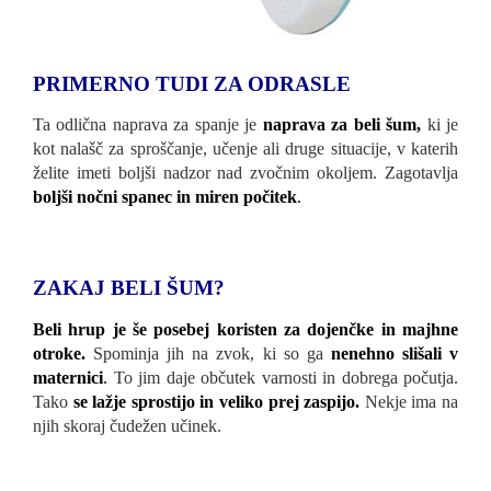
PRIMERNO TUDI ZA ODRASLE
Ta odlična naprava za spanje je
naprava za beli šum,
ki je
kot nalašč za sproščanje, učenje ali druge situacije, v katerih
želite imeti boljši nadzor nad zvočnim okoljem. Zagotavlja
boljši nočni spanec in miren počitek
.
ZAKAJ BELI ŠUM?
Beli hrup je še posebej koristen za dojenčke in majhne
otroke.
Spominja jih na zvok, ki so ga
nenehno slišali v
maternici
.
To jim daje občutek varnosti in dobrega počutja.
Tako
se lažje sprostijo in veliko prej zaspijo.
Nekje ima na
njih skoraj čudežen učinek.