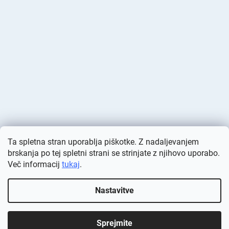
Ta spletna stran uporablja piškotke. Z nadaljevanjem
brskanja po tej spletni strani se strinjate z njihovo uporabo.
Več informacij
tukaj
.
Ustvaril Shoptet
Nastavitve
Avtorske pravice 2026
Deminas
. Vse pravice pridržane.
Urejanje
nastavitev piškotkov
Sprejmite