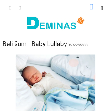
Preskoči
NAKUP
na
vsebino
VOZIČ
Beli šum - Baby Lullaby
DS92285833