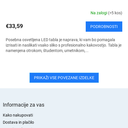
Na zalogi
(>5 kos)
€33,59
PODROBNOSTI
Posebna osvetljena LED tabla je naprava, ki vam bo pomagala
izrisati in naslikati vsako sliko s profesionalno kakovostjo. Tabla je
namenjena otrokom, študentom, umetnikom,...
PRIKAŽI VSE POVEZANE IZDELKE
S
p
Informacije za vas
o
d
Kako nakupovati
n
Dostava in plačilo