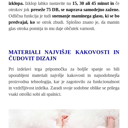
izklopa.
Izklop lahko nastavite na
15, 30 ali 45 minut in
če
otrokov jok
preseže 75 DB, se naprava samodejno zažene.
Odlična funkcija je tudi
snemanje maminega glasu, ki se bo
predvajal, ko
se otrok zbudi. Splošno znano je, da mamin
glas otroka pomirja in mu daje občutek varnosti.
MATERIALI NAJVIŠJE KAKOVOSTI IN
ČUDOVIT DIZAJN
Pri izdelavi tega pripomočka za boljše spanje so bili
uporabljeni materiali najvišje kakovosti in najsodobnejša
proizvodna tehnologija, kar je zagotovilo za funkcionalnost
in vzdržljivost izdelka. Zaradi svoje sodobne oblike se prilega
vsaki otroški sobi ali spalnici.