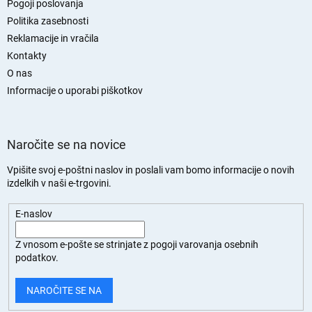
j
Pogoji poslovanja
a
Politika zasebnosti
s
Reklamacije in vračila
t
Kontakty
r
O nas
a
n
Informacije o uporabi piškotkov
Naročite se na novice
Vpišite svoj e-poštni naslov in poslali vam bomo informacije o novih
izdelkih v naši e-trgovini.
E-naslov
Z vnosom e-pošte se strinjate z
pogoji varovanja osebnih
podatkov.
NAROČITE SE NA