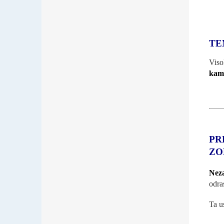
TE
Viso
kamo
PR
ZO
Neza
odra
Ta u