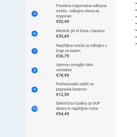
Posebna nogometna odbojna
mreža - odbojna stena za
nogomet
€52,49
Merilnik ph in klora v bazenu
€35,69
Napihljiva mreža za odbojko z
žogo za bazen
€36,79
Izjemno zmogljiv talni
ventilator
€78,99
Profesionalni obliži za
popravila bazenov
€12,59
Električna črpalka za SUP
deske in napihljive čolne
€94,49