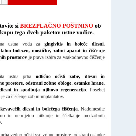
ovite si
BREZPLAČNO POŠTNINO
ob
kupu tega dveh paketov ustne vodice.
irana ustna voda za
gingivitis in boleče dlesni,
talno bolezen, mostičke, zobni aparat in čiščenje
ih prostorov
je prava izbira za vsakodnevno čiščenje
vita ustna prha
odlično očisti zobe, dlesni in
e prostore, odstrani zobne obloge, ostanke hrane,
dlesni in spodbuja njihovo regeneracijo
.
Posebej
je za čiščenje zob in implantatov.
krvavečih dlesni in bolečega čiščenja
.
Nadomestite
jno in neprijetno nitkanje in ščetkanje medzobnih
v.
 prha vedno očisti vse zobne prostore, odstrani ostanke