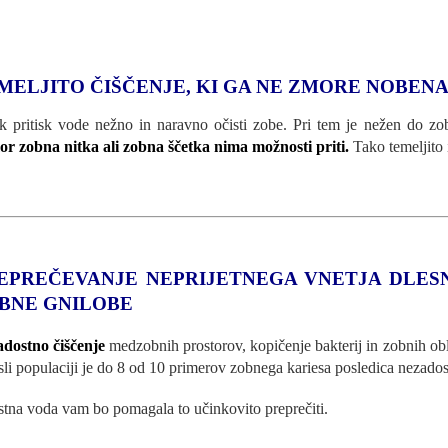
MELJITO ČIŠČENJE, KI GA NE ZMORE NOBENA
k pritisk vode nežno in naravno očisti zobe. Pri tem je nežen do zo
r zobna nitka ali zobna ščetka nima možnosti priti.
Tako temeljito 
EPREČEVANJE NEPRIJETNEGA VNETJA DLESN
BNE GNILOBE
dostno čiščenje
medzobnih prostorov, kopičenje bakterij in zobnih o
sli populaciji je do 8 od 10 primerov zobnega kariesa posledica nezado
stna voda vam bo pomagala to učinkovito preprečiti.