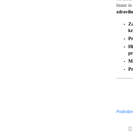
hrane in
A
zdravil
Za
kr
Č
Pr
Hi
N
pr
Mo
Pr
O
Podrobne