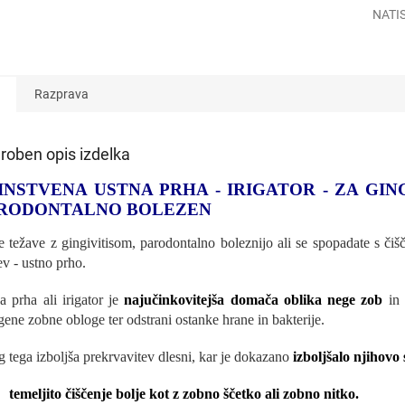
NATI
Razprava
roben opis izdelka
INSTVENA USTNA PRHA - IRIGATOR - ZA GING
RODONTALNO BOLEZEN
e težave z gingivitisom, parodontalno boleznijo ali se spopadate s či
ev - ustno prho.
a prha ali irigator je
najučinkovitejša domača oblika nege zob
in
gene zobne obloge ter odstrani ostanke hrane in bakterije.
g tega izboljša prekrvavitev dlesni, kar je dokazano
izboljšalo njihovo
temeljito čiščenje bolje kot z zobno ščetko ali zobno nitko.