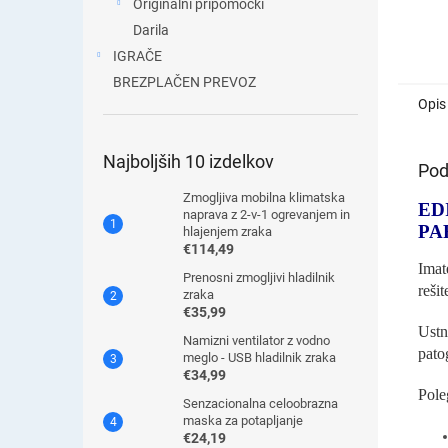
Originalni pripomočki
Darila
IGRAČE
BREZPLAČEN PREVOZ
Opis
Najboljših 10 izdelkov
Pod
Zmogljiva mobilna klimatska
ED
naprava z 2-v-1 ogrevanjem in
PA
hlajenjem zraka
€114,49
Imat
Prenosni zmogljivi hladilnik
rešit
zraka
€35,99
Ustn
Namizni ventilator z vodno
pato
meglo - USB hladilnik zraka
€34,99
Pole
Senzacionalna celoobrazna
maska ​​za potapljanje
€24,19