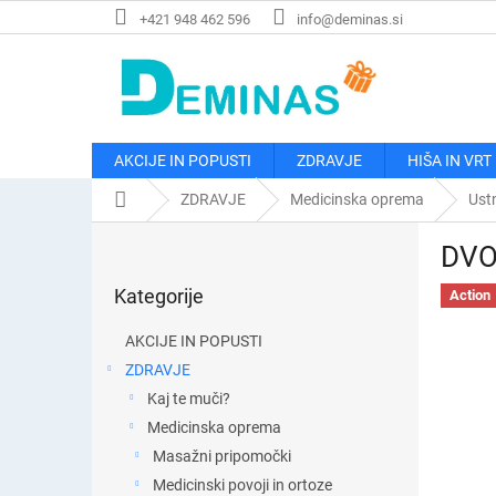
Preskoči
+421 948 462 596
info@deminas.si
na
vsebino
AKCIJE IN POPUSTI
ZDRAVJE
HIŠA IN VRT
Domača
ZDRAVJE
Medicinska oprema
Ust
stran
S
DVO
t
Preskoči
r
Kategorije
kategorije
Action
a
n
AKCIJE IN POPUSTI
s
ZDRAVJE
k
Kaj te muči?
a
v
Medicinska oprema
r
Masažni pripomočki
s
Medicinski povoji in ortoze