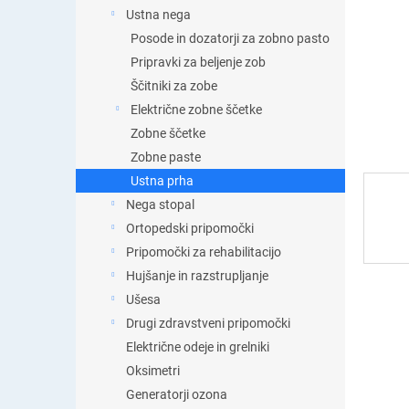
t
Ustna nega
i
Posode in dozatorji za zobno pasto
c
a
Pripravki za beljenje zob
Ščitniki za zobe
Električne zobne ščetke
Zobne ščetke
Zobne paste
Ustna prha
Nega stopal
Ortopedski pripomočki
Pripomočki za rehabilitacijo
Hujšanje in razstrupljanje
Ušesa
Drugi zdravstveni pripomočki
Električne odeje in grelniki
Oksimetri
Generatorji ozona