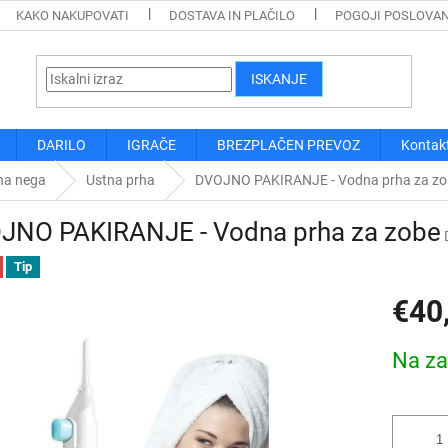
KAKO NAKUPOVATI
DOSTAVA IN PLAČILO
POGOJI POSLOVA
ISKANJE
DARILO
IGRAČE
BREZPLAČEN PREVOZ
Kontak
na nega
Ustna prha
DVOJNO PAKIRANJE - Vodna prha za zo
JNO PAKIRANJE - Vodna prha za zobe
Tip
€40
Cena
Na za
mere: