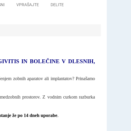
SNI
VPRAŠAJTE
DELITE
IVITIS IN BOLEČINE V DLESNIH,
ščenjem zobnih aparatov ali implantatov? Prinašamo
 medzobnih prostorov. Z vodnim curkom razburka
 stanje že po 14 dneh uporabe
.