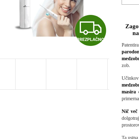
B
Zagot
na
BREZPLAČNO
R
Patent
parodon
medzobn
E
zob.
Učinko
Z
medzobn
masira 
primerna 
P
Nič več 
dolgotra
prostoro
L
Ta ustna