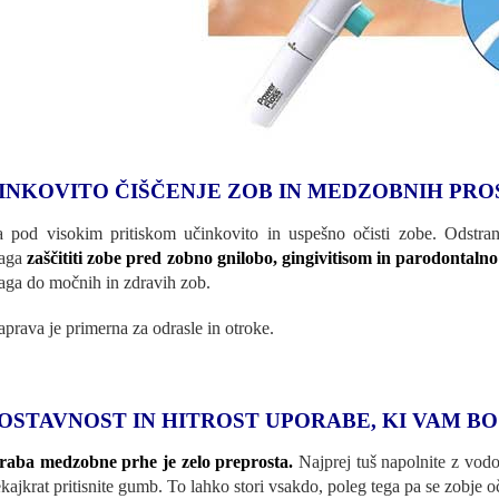
INKOVITO ČIŠČENJE ZOB IN MEDZOBNIH PR
 pod visokim pritiskom učinkovito in uspešno očisti zobe. Odstranj
aga
zaščititi zobe pred zobno gnilobo, gingivitisom in parodontalno
ga do močnih in zdravih zob.
aprava je primerna za odrasle in otroke.
OSTAVNOST IN HITROST UPORABE, KI VAM BO
aba medzobne prhe je zelo preprosta.
Najprej tuš napolnite z vodo
ekajkrat pritisnite gumb. To lahko stori vsakdo, poleg tega pa se zobje oči