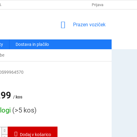
NJA
POLITIKA ZASEBNOSTI
REKLAMACIJE IN VRAČILA
Prijava
KO
NAKUPOVALNI
Prazen voziček
VOZIČEK
ty
Dostava in plačilo
be
DS99964570
,99
/ kos
logi
(>5 kos)
Dodaj v košarico