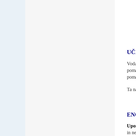
UČ
Voda
pom
poma
Ta n
EN
Upor
in n